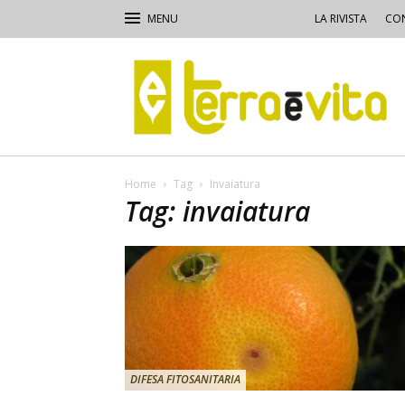
LA RIVISTA
CON
Terra
e
Vita
Home
Tag
Invaiatura
Tag: invaiatura
DIFESA FITOSANITARIA