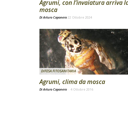
Agrumi, con l’invaiatura arriva l
mosca
Di
Arturo Caponero
22 Ottobre 2024
DIFESA FITOSANITARIA
Agrumi, clima da mosca
Di Arturo Caponero
-
4 Ottobre 2016