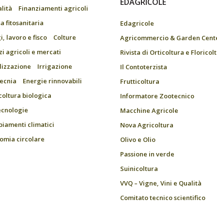
EDAGRICOLE
alità
Finanziamenti agricoli
a fitosanitaria
Edagricole
, lavoro e fisco
Colture
Agricommercio & Garden Cent
zi agricoli e mercati
Rivista di Orticoltura e Floricol
ilizzazione
Irrigazione
Il Contoterzista
ecnia
Energie rinnovabili
Frutticoltura
coltura biologica
Informatore Zootecnico
ecnologie
Macchine Agricole
iamenti climatici
Nova Agricoltura
omia circolare
Olivo e Olio
Passione in verde
Suinicoltura
VVQ – Vigne, Vini e Qualità
Comitato tecnico scientifico