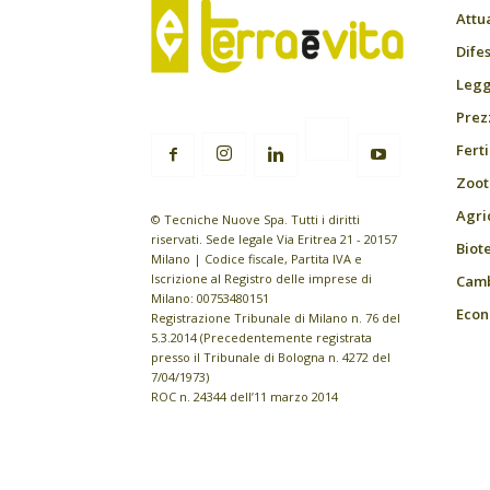
Attu
Difes
Leggi
Prez
Fert
Zoot
Agri
© Tecniche Nuove Spa. Tutti i diritti
riservati. Sede legale Via Eritrea 21 - 20157
Biot
Milano | Codice fiscale, Partita IVA e
Iscrizione al Registro delle imprese di
Camb
Milano: 00753480151
Econ
Registrazione Tribunale di Milano n. 76 del
5.3.2014 (Precedentemente registrata
presso il Tribunale di Bologna n. 4272 del
7/04/1973)
ROC n. 24344 dell’11 marzo 2014