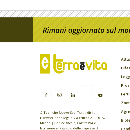
Rimani aggiornato sul mon
Attu
Difes
Leggi
Prez
Fert
Zoot
Agri
© Tecniche Nuove Spa. Tutti i diritti
riservati. Sede legale Via Eritrea 21 - 20157
Biot
Milano | Codice fiscale, Partita IVA e
Iscrizione al Registro delle imprese di
Camb