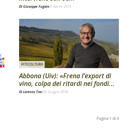
Di
Giuseppe Fugaro
3 Aprile 2019
VITICOLTURA
Abbona (Uiv): «Frena l’export di
vino, colpa dei ritardi nei fondi...
Di
Lorenzo Tosi
20 Giugno 2018
Pagina 1 di 3