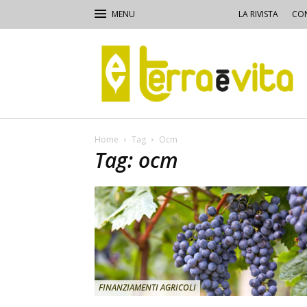
LA RIVISTA
CON
Terra
e
Vita
Home
Tag
Ocm
Tag: ocm
FINANZIAMENTI AGRICOLI