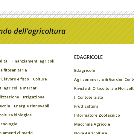
do dell’agricoltura
EDAGRICOLE
alità
Finanziamenti agricoli
a fitosanitaria
Edagricole
, lavoro e fisco
Colture
Agricommercio & Garden Cent
zi agricoli e mercati
Rivista di Orticoltura e Floricol
ilizzazione
Irrigazione
Il Contoterzista
ecnia
Energie rinnovabili
Frutticoltura
coltura biologica
Informatore Zootecnico
ecnologie
Macchine Agricole
iamenti climatici
Nova Agricoltura