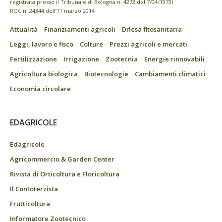
registrata presso il Tribunale di Bologna n. 4272 del 7/04/1973)
ROC n. 24344 dell’11 marzo 2014
Attualità
Finanziamenti agricoli
Difesa fitosanitaria
Leggi, lavoro e fisco
Colture
Prezzi agricoli e mercati
Fertilizzazione
Irrigazione
Zootecnia
Energie rinnovabili
Agricoltura biologica
Biotecnologie
Cambiamenti climatici
Economia circolare
EDAGRICOLE
Edagricole
Agricommercio & Garden Center
Rivista di Orticoltura e Floricoltura
Il Contoterzista
Frutticoltura
Informatore Zootecnico