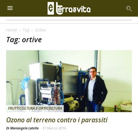
Home
Tag
Ortive
Tag: ortive
FRUTTICOLTURA E ORTICOLTURA
Ozono al terreno contro i parassiti
Di Mariangela Latella
-
31 Marzo 2016