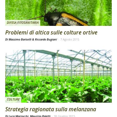
DIFESA FITOSANITARIA
Problemi di altica sulle colture ortive
Di Massimo Bariselli & Riccardo Bugiani
-
7 Agosto 2015
COLTURE
Strategia ragionata sulla melanzana
Di Luca Marzocchi, Maurizio Poletti
-
18 Giugno 2015