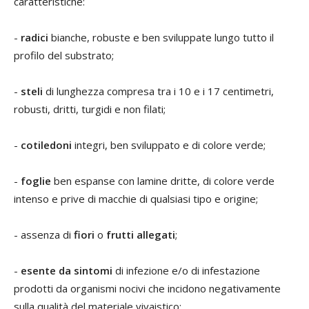
caratteristiche:
-
radici
bianche, robuste e ben sviluppate lungo tutto il
profilo del substrato;
-
steli
di lunghezza compresa tra i 10 e i 17 centimetri,
robusti, dritti, turgidi e non filati;
-
cotiledoni
integri, ben sviluppato e di colore verde;
-
foglie
ben espanse con lamine dritte, di colore verde
intenso e prive di macchie di qualsiasi tipo e origine;
- assenza di
fiori
o
frutti
allegati
;
-
esente
da
sintomi
di infezione e/o di infestazione
prodotti da organismi nocivi che incidono negativamente
sulla qualità del materiale vivaistico;