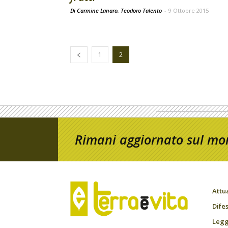
Di Carmine Lanaro, Teodoro Talento
-
9 Ottobre 2015
1
2
Rimani aggiornato sul mon
Attu
Difes
Leggi