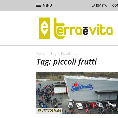
LA RIVISTA
CON
Terra
e
Vita
Home
Tag
Piccoli frutti
Tag: piccoli frutti
FRUTTICOLTURA