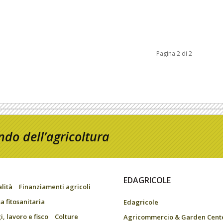
Pagina 2 di 2
do dell’agricoltura
EDAGRICOLE
alità
Finanziamenti agricoli
a fitosanitaria
Edagricole
, lavoro e fisco
Colture
Agricommercio & Garden Cent