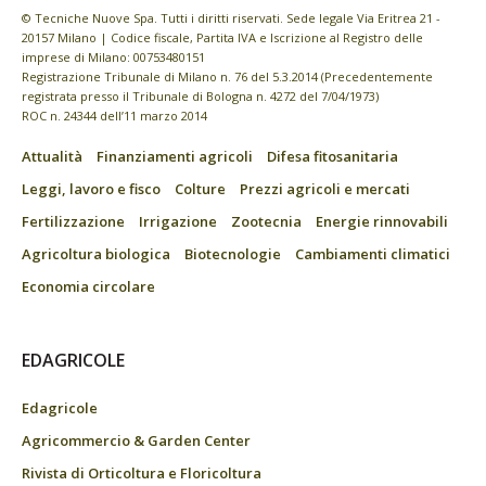
© Tecniche Nuove Spa. Tutti i diritti riservati. Sede legale Via Eritrea 21 -
20157 Milano | Codice fiscale, Partita IVA e Iscrizione al Registro delle
imprese di Milano: 00753480151
Registrazione Tribunale di Milano n. 76 del 5.3.2014 (Precedentemente
registrata presso il Tribunale di Bologna n. 4272 del 7/04/1973)
ROC n. 24344 dell’11 marzo 2014
Attualità
Finanziamenti agricoli
Difesa fitosanitaria
Leggi, lavoro e fisco
Colture
Prezzi agricoli e mercati
Fertilizzazione
Irrigazione
Zootecnia
Energie rinnovabili
Agricoltura biologica
Biotecnologie
Cambiamenti climatici
Economia circolare
EDAGRICOLE
Edagricole
Agricommercio & Garden Center
Rivista di Orticoltura e Floricoltura