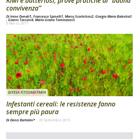
Kiwi e batteriosi, prove pratiche di “buona
convivenza”
Di Irene Donati1, Francesco Spinelli1, Marco Scortichini2, Giorgio Maria Balestra3
, Gianni Tacconi4, Maria Grazia Tommasini5
-
3 Marzo 2017
DIFESA FITOSANITARIA
Infestanti cereali: le resistenze fanno
sempre più paura
Di Denis Bartolini*
-
20 Settembre 2015