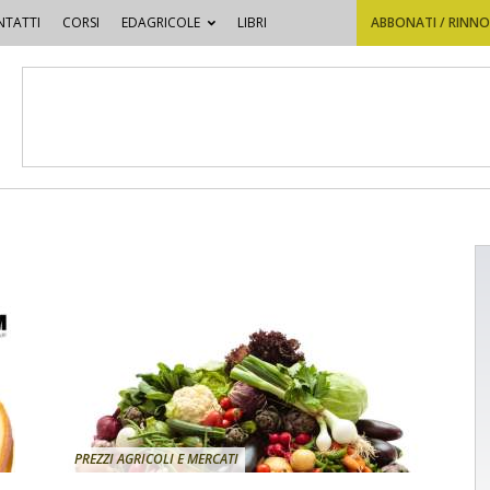
TATTI
CORSI
EDAGRICOLE
LIBRI
ABBONATI / RINN
PREZZI AGRICOLI E MERCATI