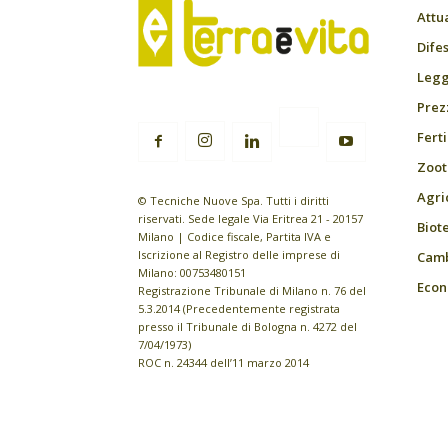
Attu
Difes
Leggi
Prez
Fert
Zoot
Agri
© Tecniche Nuove Spa. Tutti i diritti
riservati. Sede legale Via Eritrea 21 - 20157
Biot
Milano | Codice fiscale, Partita IVA e
Iscrizione al Registro delle imprese di
Camb
Milano: 00753480151
Econ
Registrazione Tribunale di Milano n. 76 del
5.3.2014 (Precedentemente registrata
presso il Tribunale di Bologna n. 4272 del
7/04/1973)
ROC n. 24344 dell’11 marzo 2014