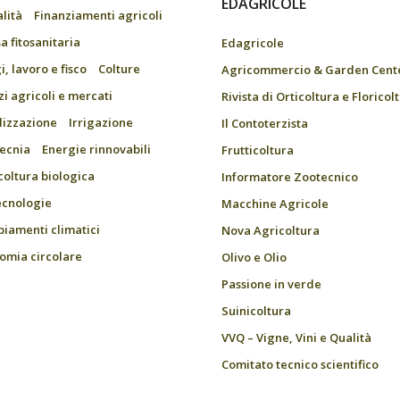
EDAGRICOLE
alità
Finanziamenti agricoli
a fitosanitaria
Edagricole
, lavoro e fisco
Colture
Agricommercio & Garden Cent
zi agricoli e mercati
Rivista di Orticoltura e Floricol
ilizzazione
Irrigazione
Il Contoterzista
ecnia
Energie rinnovabili
Frutticoltura
coltura biologica
Informatore Zootecnico
ecnologie
Macchine Agricole
iamenti climatici
Nova Agricoltura
omia circolare
Olivo e Olio
Passione in verde
Suinicoltura
VVQ – Vigne, Vini e Qualità
Comitato tecnico scientifico