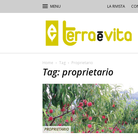
LA RIVISTA
CON
Terra
e
Vita
Home
Tag
Proprietario
Tag: proprietario
PROPRIETARIO