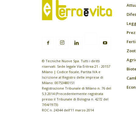
Attu
Difes
Leggi
Prez
Fert
Zoot
Agri
© Tecniche Nuove Spa. Tutti i diritti
riservati. Sede legale Via Eritrea 21 - 20157
Biot
Milano | Codice fiscale, Partita IVA e
Iscrizione al Registro delle imprese di
Camb
Milano: 00753480151
Econ
Registrazione Tribunale di Milano n. 76 del
5.3.2014 (Precedentemente registrata
presso il Tribunale di Bologna n. 4272 del
7/04/1973)
ROC n. 24344 dell’11 marzo 2014