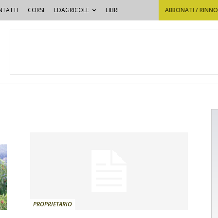
TATTI
CORSI
EDAGRICOLE
LIBRI
ABBONATI / RINN
PROPRIETARIO