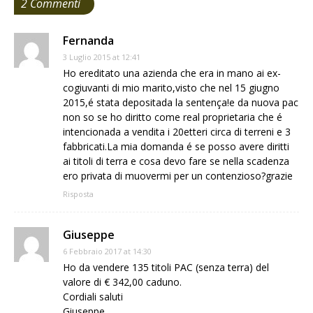
2 Commenti
Fernanda
3 Luglio 2015 at 12:41
Ho ereditato una azienda che era in mano ai ex-
cogiuvanti di mio marito,visto che nel 15 giugno
2015,é stata depositada la sentença!e da nuova pac
non so se ho diritto come real proprietaria che é
intencionada a vendita i 20etteri circa di terreni e 3
fabbricati.La mia domanda é se posso avere diritti
ai titoli di terra e cosa devo fare se nella scadenza
ero privata di muovermi per un contenzioso?grazie
Risposta
Giuseppe
6 Febbraio 2017 at 14:30
Ho da vendere 135 titoli PAC (senza terra) del
valore di € 342,00 caduno.
Cordiali saluti
Giuseppe