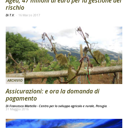
Agea, 47 milioni di euro per la gestione del
rischio
Di T.V.
-
16 Marzo 2017
ARCHIVIO
Assicurazioni: e ora la domanda di
pagamento
Di Francesco Martella - Centro per lo sviluppo agricolo e rurale, Perugia.
-
31 Maggio 2016