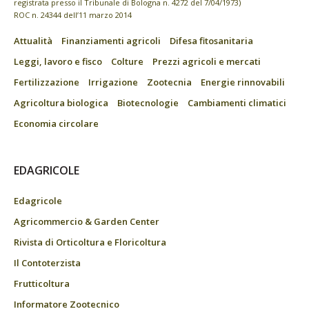
registrata presso il Tribunale di Bologna n. 4272 del 7/04/1973)
ROC n. 24344 dell’11 marzo 2014
Attualità
Finanziamenti agricoli
Difesa fitosanitaria
Leggi, lavoro e fisco
Colture
Prezzi agricoli e mercati
Fertilizzazione
Irrigazione
Zootecnia
Energie rinnovabili
Agricoltura biologica
Biotecnologie
Cambiamenti climatici
Economia circolare
EDAGRICOLE
Edagricole
Agricommercio & Garden Center
Rivista di Orticoltura e Floricoltura
Il Contoterzista
Frutticoltura
Informatore Zootecnico