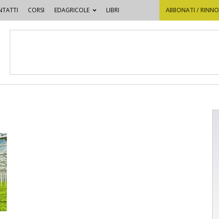
TATTI
CORSI
EDAGRICOLE
LIBRI
ABBONATI / RINN