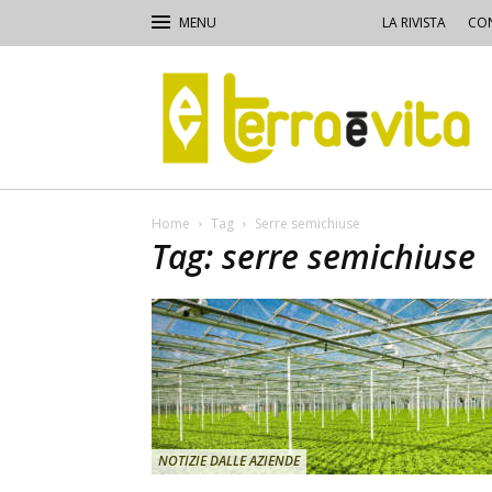
LA RIVISTA
CON
Terra
e
Vita
Home
Tag
Serre semichiuse
Tag: serre semichiuse
NOTIZIE DALLE AZIENDE