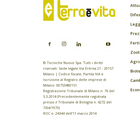
Attu
Difes
Leggi
Prez
Fert
Zoot
Agri
© Tecniche Nuove Spa. Tutti i diritti
riservati. Sede legale Via Eritrea 21 - 20157
Biot
Milano | Codice fiscale, Partita IVA e
Iscrizione al Registro delle imprese di
Camb
Milano: 00753480151
Econ
Registrazione Tribunale di Milano n. 76 del
5.3.2014 (Precedentemente registrata
presso il Tribunale di Bologna n. 4272 del
7/04/1973)
ROC n. 24344 dell’11 marzo 2014