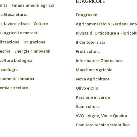
EDAGRICOLE
alità
Finanziamenti agricoli
a fitosanitaria
Edagricole
, lavoro e fisco
Colture
Agricommercio & Garden Cent
zi agricoli e mercati
Rivista di Orticoltura e Floricol
ilizzazione
Irrigazione
Il Contoterzista
ecnia
Energie rinnovabili
Frutticoltura
coltura biologica
Informatore Zootecnico
ecnologie
Macchine Agricole
iamenti climatici
Nova Agricoltura
omia circolare
Olivo e Olio
Passione in verde
Suinicoltura
VVQ – Vigne, Vini e Qualità
Comitato tecnico scientifico