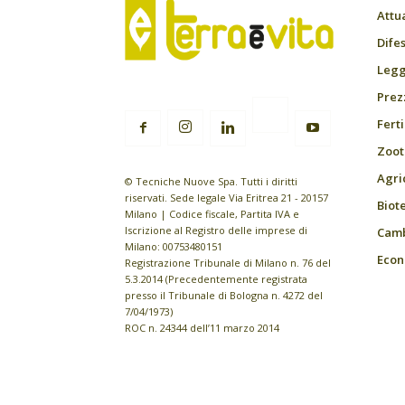
Attu
Difes
Leggi
Prez
Fert
Zoot
Agri
© Tecniche Nuove Spa. Tutti i diritti
riservati. Sede legale Via Eritrea 21 - 20157
Biot
Milano | Codice fiscale, Partita IVA e
Iscrizione al Registro delle imprese di
Camb
Milano: 00753480151
Econ
Registrazione Tribunale di Milano n. 76 del
5.3.2014 (Precedentemente registrata
presso il Tribunale di Bologna n. 4272 del
7/04/1973)
ROC n. 24344 dell’11 marzo 2014