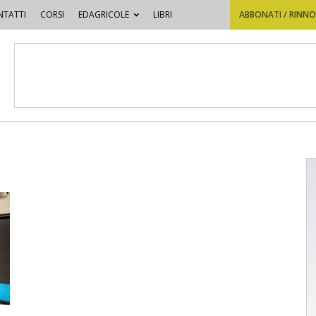
TATTI
CORSI
EDAGRICOLE
LIBRI
ABBONATI / RINN