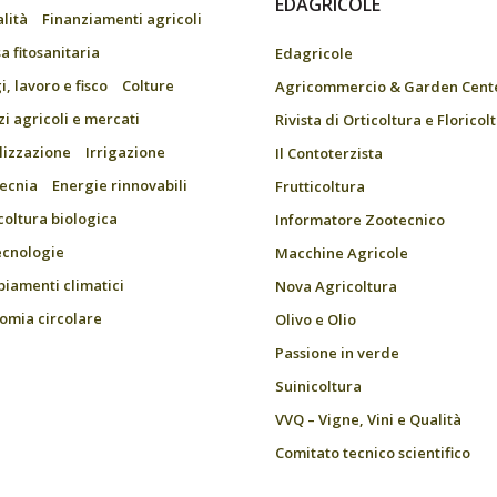
EDAGRICOLE
alità
Finanziamenti agricoli
a fitosanitaria
Edagricole
, lavoro e fisco
Colture
Agricommercio & Garden Cent
zi agricoli e mercati
Rivista di Orticoltura e Floricol
ilizzazione
Irrigazione
Il Contoterzista
ecnia
Energie rinnovabili
Frutticoltura
coltura biologica
Informatore Zootecnico
ecnologie
Macchine Agricole
iamenti climatici
Nova Agricoltura
omia circolare
Olivo e Olio
Passione in verde
Suinicoltura
VVQ – Vigne, Vini e Qualità
Comitato tecnico scientifico