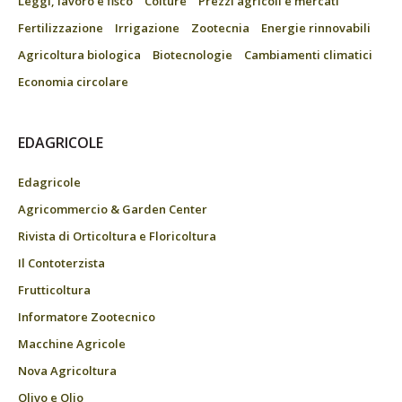
Leggi, lavoro e fisco
Colture
Prezzi agricoli e mercati
Fertilizzazione
Irrigazione
Zootecnia
Energie rinnovabili
Agricoltura biologica
Biotecnologie
Cambiamenti climatici
Economia circolare
EDAGRICOLE
Edagricole
Agricommercio & Garden Center
Rivista di Orticoltura e Floricoltura
Il Contoterzista
Frutticoltura
Informatore Zootecnico
Macchine Agricole
Nova Agricoltura
Olivo e Olio