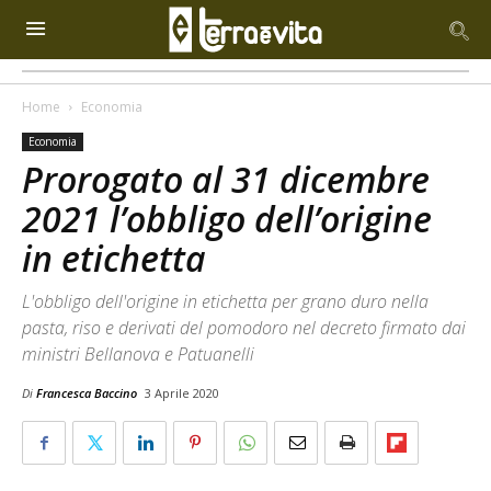
Home
Economia
Economia
Prorogato al 31 dicembre
2021 l’obbligo dell’origine
in etichetta
L'obbligo dell'origine in etichetta per grano duro nella
pasta, riso e derivati del pomodoro nel decreto firmato dai
ministri Bellanova e Patuanelli
Di
Francesca Baccino
3 Aprile 2020