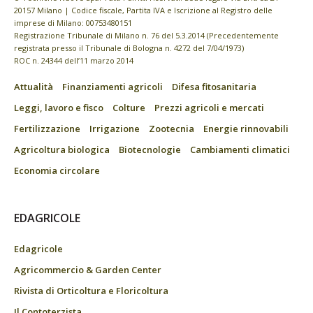
20157 Milano | Codice fiscale, Partita IVA e Iscrizione al Registro delle
imprese di Milano: 00753480151
Registrazione Tribunale di Milano n. 76 del 5.3.2014 (Precedentemente
registrata presso il Tribunale di Bologna n. 4272 del 7/04/1973)
ROC n. 24344 dell’11 marzo 2014
Attualità
Finanziamenti agricoli
Difesa fitosanitaria
Leggi, lavoro e fisco
Colture
Prezzi agricoli e mercati
Fertilizzazione
Irrigazione
Zootecnia
Energie rinnovabili
Agricoltura biologica
Biotecnologie
Cambiamenti climatici
Economia circolare
EDAGRICOLE
Edagricole
Agricommercio & Garden Center
Rivista di Orticoltura e Floricoltura
Il Contoterzista