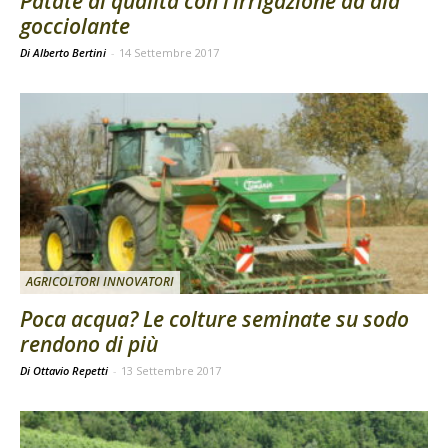
Patate di qualità con l’irrigazione ad ala
gocciolante
Di Alberto Bertini
-
14 Settembre 2017
AGRICOLTORI INNOVATORI
Poca acqua? Le colture seminate su sodo
rendono di più
Di Ottavio Repetti
-
13 Settembre 2017