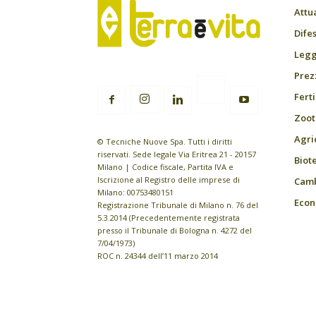
Attu
Difes
Leggi
Prez
Fert
Zoot
Agri
© Tecniche Nuove Spa. Tutti i diritti
riservati. Sede legale Via Eritrea 21 - 20157
Biot
Milano | Codice fiscale, Partita IVA e
Iscrizione al Registro delle imprese di
Camb
Milano: 00753480151
Econ
Registrazione Tribunale di Milano n. 76 del
5.3.2014 (Precedentemente registrata
presso il Tribunale di Bologna n. 4272 del
7/04/1973)
ROC n. 24344 dell’11 marzo 2014