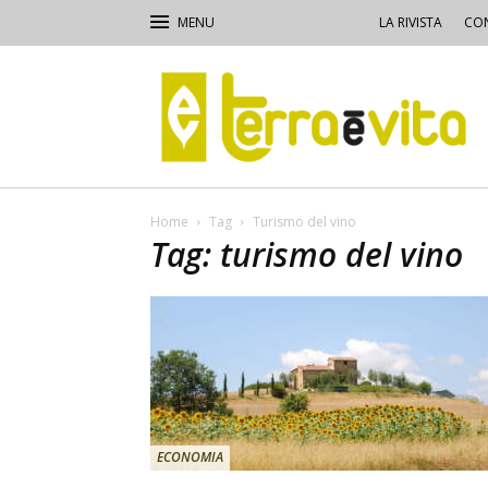
LA RIVISTA
CON
Terra
e
Vita
Home
Tag
Turismo del vino
Tag: turismo del vino
ECONOMIA