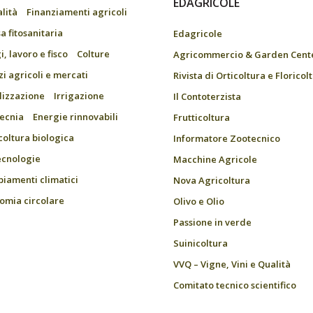
EDAGRICOLE
alità
Finanziamenti agricoli
a fitosanitaria
Edagricole
, lavoro e fisco
Colture
Agricommercio & Garden Cent
zi agricoli e mercati
Rivista di Orticoltura e Floricol
ilizzazione
Irrigazione
Il Contoterzista
ecnia
Energie rinnovabili
Frutticoltura
coltura biologica
Informatore Zootecnico
ecnologie
Macchine Agricole
iamenti climatici
Nova Agricoltura
omia circolare
Olivo e Olio
Passione in verde
Suinicoltura
VVQ – Vigne, Vini e Qualità
Comitato tecnico scientifico