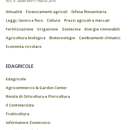
ROC n. 24344 dell’11 marzo 2014
Attualità
Finanziamenti agricoli
Difesa fitosanitaria
Leggi, lavoro e fisco
Colture
Prezzi agricoli e mercati
Fertilizzazione
Irrigazione
Zootecnia
Energie rinnovabili
Agricoltura biologica
Biotecnologie
Cambiamenti climatici
Economia circolare
EDAGRICOLE
Edagricole
Agricommercio & Garden Center
Rivista di Orticoltura e Floricoltura
Il Contoterzista
Frutticoltura
Informatore Zootecnico