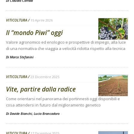
Di
Claudio Corradi
VITICOLTURA
15 Aprile 2026
Il “mondo Piwi” oggi
Valore agronomico ed enologico e prospettive di impiego, alla luce
di una normativa che viaggia a velocità ridotta rispetto alla tecnica
Di Marco Stefanini
-
VITICOLTURA
23 Dicembre 2025
Vite, partire dalla radice
Come orientarsi nel panorama dei portinnesti oggi disponibili e
cosa attendersi in futuro dal miglioramento genetico
Di Davide Bianchi, Lucio Brancadoro
-
VITICOLTURA
17 Dicembre 2025