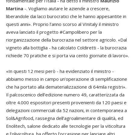
fondamentale per l’Italia - ha detto il ministro
Maurizio
Martina
-. Vogliamo aiutare le aziende a crescere,
liberandole dai lacci burocratici che le hanno appesantite in
questi anni». Proprio l’anno scorso al VInitaly il ministro
aveva lanciato il progetto #Campolibero per la
riorganizzazione della burocrazia nel settore agricolo. «Dal
vigneto alla bottiglia - ha calcolato Coldiretti - la burocrazia
richiede 70 pratiche e si porta via cento giornate di lavoro».
«In questi 12 mesi però - ha evidenziato il ministro -
abbiamo messo in campo un’operazione di semplificazione
che ha portato alla dematerializzazione di 64mila registri».
Il palcoscenico dell’edizione numero 49, caratterizzata da
oltre 4.000 espositori presenti provenienti da 120 paesi e
delegazioni commerciali da 52 nazioni, in contemporanea a
Sol&Agrifood, rassegna dell’agroalimentare di qualità, ed
Enolitech, salone dedicato alle tecnologie per la viticoltura
e l’olivicoltura, ha offerto l’occasione per lanciare altri