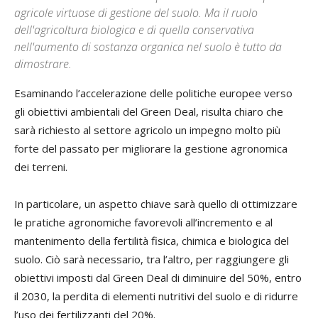
agricole virtuose di gestione del suolo. Ma il ruolo
dell'agricoltura biologica e di quella conservativa
nell'aumento di sostanza organica nel suolo è tutto da
dimostrare.
Esaminando l’accelerazione delle politiche europee verso
gli obiettivi ambientali del Green Deal, risulta chiaro che
sarà richiesto al settore agricolo un impegno molto più
forte del passato per migliorare la gestione agronomica
dei terreni.
In particolare, un aspetto chiave sarà quello di ottimizzare
le pratiche agronomiche favorevoli all’incremento e al
mantenimento della fertilità fisica, chimica e biologica del
suolo. Ciò sarà necessario, tra l’altro, per raggiungere gli
obiettivi imposti dal Green Deal di diminuire del 50%, entro
il 2030, la perdita di elementi nutritivi del suolo e di ridurre
l’uso dei fertilizzanti del 20%.