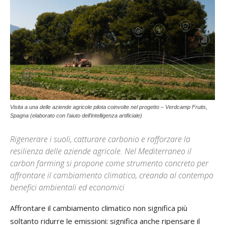
Visita a una delle aziende agricole pilota coinvolte nel progetto – Verdcamp Fruits,
Spagna (elaborato con l’aiuto dell’intelligenza artificiale)
Rigenerare i suoli, catturare carbonio e rafforzare la
resilienza delle aziende agricole. Nel Mediterraneo il
carbon farming si propone come strumento concreto per
affrontare il cambiamento climatico, creando al contempo
benefici ambientali ed economici
Affrontare il cambiamento climatico non significa più
soltanto ridurre le emissioni: significa anche ripensare il