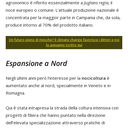
agronomico è riferito essenzialmente a
Juglans regia
, il
noce europeo o comune. L’attuale produzione nazionale è
concentrata per la maggior parte in Campania che, da sola,
produce intorno al 70% del prodotto italiano.
Un futuro pieno di mosche? Il climate change favorisce i ditteri e noi
lo avevamo scritto qui
Espansione a Nord
Negli ultimi anni però l’interesse per la
nocicoltura
è
aumentato anche al nord, specialmente in Veneto e in
Romagna.
Qui è stata intrapresa la strada della coltura intensiva con
progetti di filiera che hanno puntato nella direzione
dell’elevata specializzazione attraverso pratiche di