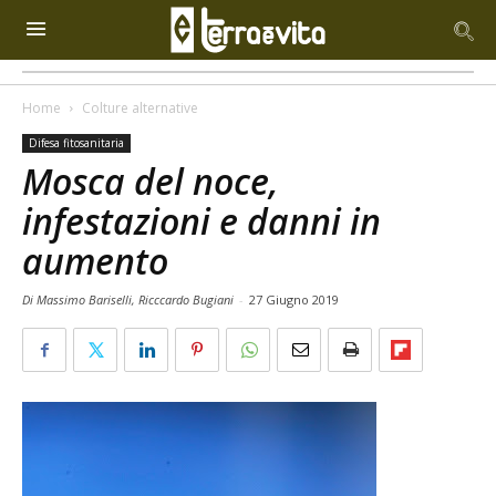
Home
Colture alternative
Difesa fitosanitaria
Mosca del noce,
infestazioni e danni in
aumento
Di Massimo Bariselli, Ricccardo Bugiani
-
27 Giugno 2019