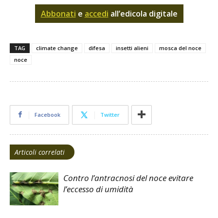
Abbonati
e
accedi
all’edicola digitale
TAG
climate change
difesa
insetti alieni
mosca del noce
noce
Facebook
Twitter
Articoli correlati
Contro l’antracnosi del noce evitare
l’eccesso di umidità