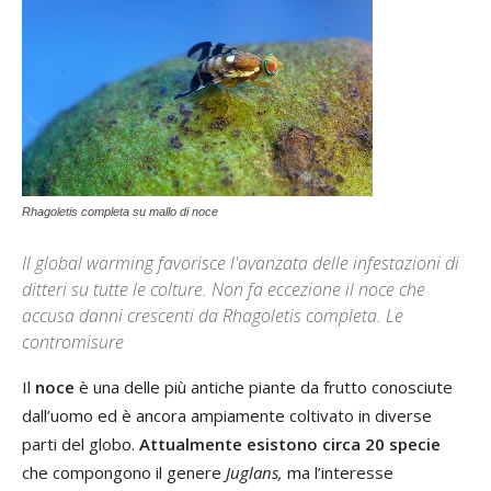
Rhagoletis completa su mallo di noce
Il global warming favorisce l'avanzata delle infestazioni di
ditteri su tutte le colture. Non fa eccezione il noce che
accusa danni crescenti da Rhagoletis completa. Le
contromisure
Il
noce
è una delle più antiche piante da frutto conosciute
dall’uomo ed è ancora ampiamente coltivato in diverse
parti del globo.
Attualmente esistono circa 20 specie
che compongono il genere
Juglans,
ma l’interesse