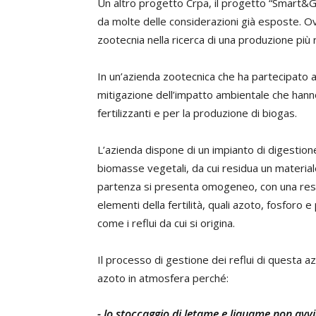
Un altro progetto Crpa, il progetto “Smart&G
da molte delle considerazioni già esposte. Ovve
zootecnia nella ricerca di una produzione più 
In un’azienda zootecnica che ha partecipato 
mitigazione dell’impatto ambientale che hanno r
fertilizzanti e per la produzione di biogas.
L’azienda dispone di un impianto di digestione
biomasse vegetali, da cui residua un material
partenza si presenta omogeneo, con una resi
elementi della fertilità, quali azoto, fosforo e p
come i reflui da cui si origina.
Il processo di gestione dei reflui di questa a
azoto in atmosfera perché:
- lo stoccaggio di letame e liquame non avvi