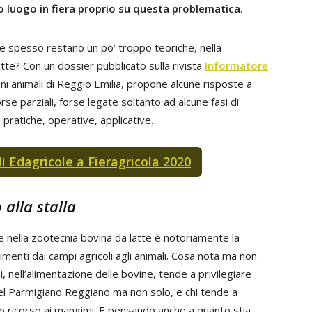
no luogo in fiera proprio su questa problematica
.
e spesso restano un po’ troppo teoriche, nella
tte? Con un dossier pubblicato sulla rivista
Informatore
ni animali di Reggio Emilia, propone alcune risposte a
parziali, forse legate soltanto ad alcune fasi di
 pratiche, operative, applicative.
 di Edagricole a Fieragricola 2020
alla stalla
 nella zootecnia bovina da latte è notoriamente la
alimenti dai campi agricoli agli animali. Cosa nota ma non
, nell’alimentazione delle bovine, tende a privilegiare
 del Parmigiano Reggiano ma non solo, e chi tende a
nto ricorso ai mangimi. E pensando anche a quanto stia