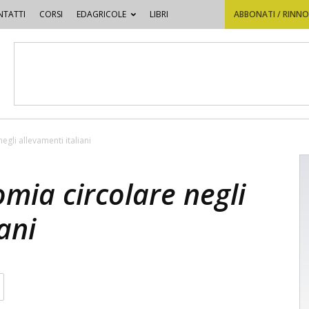
TATTI
CORSI
EDAGRICOLE
LIBRI
ABBONATI / RINN
gli allevamenti italiani
mia circolare negli
ani