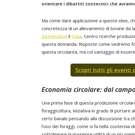
orientare i dibattiti zootecnici che avran
Ma come dare applicazione a queste idee, ch
concretezza di un allevamento di bovine da la
Zootecnico
il
Crpa
, Centro ricerche produzio
questa domanda. Risposte come vedremo forse 
questa circolarità, ma col vantaggio di essere
Scopri tutti gli eventi
Economia circolare: dal campo 
Una prima fase di questa produzione circolare
foraggicoltura, iniziativa in grado di portare 
certo banale pensando alla discussione tra chi
l’uso dei foraggi, come si fa nella zootecnia
sottolineare la maggiore utilità di un più spi