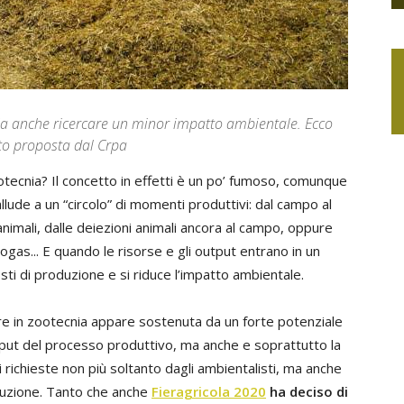
. Ma anche ricercare un minor impatto ambientale. Ecco
tto proposta dal Crpa
otecnia? Il concetto in effetti è un po’ fumoso, comunque
allude a un “circolo” di momenti produttivi: dal campo al
animali, dalle deiezioni animali ancora al campo, oppure
ogas... E quando le risorse e gli output entrano in un
sti di produzione e si riduce l’impatto ambientale.
lare in zootecnia appare sostenuta da un forte potenziale
 input del processo produttivo, ma anche e soprattutto la
 richieste non più soltanto dagli ambientalisti, ma anche
oduzione. Tanto che anche
Fieragricola 2020
ha deciso di