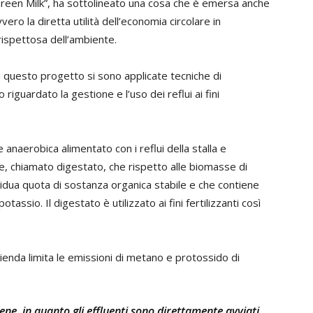
reen Milk”, ha sottolineato una cosa che è emersa anche
ro la diretta utilità dell’economia circolare in
rispettosa dell’ambiente.
a questo progetto si sono applicate tecniche di
iguardato la gestione e l’uso dei reflui ai fini
 anaerobica alimentato con i reflui della stalla e
e, chiamato digestato, che rispetto alle biomasse di
dua quota di sostanza organica stabile e che contiene
otassio. Il digestato è utilizzato ai fini fertilizzanti così
zienda limita le emissioni di metano e protossido di
ene, in quanto gli effluenti sono direttamente avviati