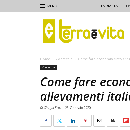
LA RIVISTA
CON
Terra
e
Vita
Home
Zootecnia
Come fare economia circolare ne
Zootecnia
Come fare econo
allevamenti itali
Di Giorgio Setti
-
23 Gennaio 2020