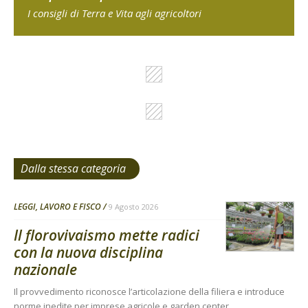
I consigli di Terra e Vita agli agricoltori
Dalla stessa categoria
LEGGI, LAVORO E FISCO
9 Agosto 2026
Il florovivaismo mette radici
con la nuova disciplina
nazionale
Il provvedimento riconosce l’articolazione della filiera e introduce
norme inedite per imprese agricole e garden center