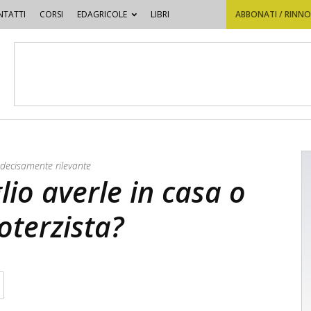
TATTI
CORSI
EDAGRICOLE
LIBRI
ABBONATI / RINN
 decisamente rilevante
lio averle in casa o
oterzista?