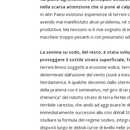
nella scarsa attenzione che si pone al ca
In altri Paesi esistono esperienze di terreni
avendo mai manifestato alcun problema, né di 
produttiva. Ma nessuno si è mai sognato di en
macchine troppo pesanti o con pneumatici ada
La semina su sodo, del resto, è stata svil
proteggere il sottile strato superficiale, fe
terreni limosi soggetti a erosione eolica, terre
determinati dall'azione del vento (suoli a loess
Nordamerica. A qualche decennio dallo stermin
della prateria con il seminativo, nel giro di u
d'America” del ridotto strato di terra fertil
terribile carestia, che andò ad aggravare le dif
immediatamente successivi alla crisi diWall St
studiare la formula del regime sodivo, integra
disposti lungo le deboli curve di livello nell