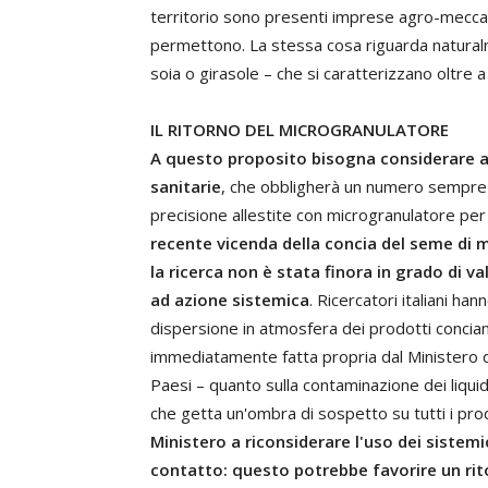
territorio sono presenti imprese agro-meccani
permettono. La stessa cosa riguarda natural
soia o girasole – che si caratterizzano oltre 
IL RITORNO DEL MICROGRANULATORE
A questo proposito bisogna considerare an
sanitarie
, che obbligherà un numero sempre m
precisione allestite con microgranulatore per 
recente vicenda della concia del seme di m
la ricerca non è stata finora in grado di va
ad azione sistemica
. Ricercatori italiani ha
dispersione in atmosfera dei prodotti conciant
immediatamente fatta propria dal Ministero de
Paesi – quanto sulla contaminazione dei liquid
che getta un'ombra di sospetto su tutti i prod
Ministero a riconsiderare l'uso dei sistemi
contatto: questo potrebbe favorire un rit