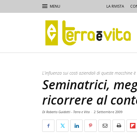
LA RIVISTA
CON
Terra
e
Vita
L’influenza sui costi aziendali di queste macchine è
Seminatrici, meg
ricorrere al cont
Di Roberto Guidotti - Terra e Vita
-
2 Settembre 2009