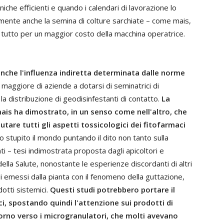
che efficienti e quando i calendari di lavorazione lo
mente anche la semina di colture sarchiate – come mais,
a tutto per un maggior costo della macchina operatrice.
che l'influenza indiretta determinata dalle norme
aggiore di aziende a dotarsi di seminatrici di
la distribuzione di geodisinfestanti di contatto.
La
ais ha dimostrato, in un senso come nell'altro, che
lutare tutti gli aspetti tossicologici dei fitofarmaci
nno stupito il mondo puntando il dito non tanto sulla
i – tesi indimostrata proposta dagli apicoltori e
lla Salute, nonostante le esperienze discordanti di altri
i emessi dalla pianta con il fenomeno della guttazione,
otti sistemici.
Questi studi potrebbero portare il
ci, spostando quindi l'attenzione sui prodotti di
orno verso i microgranulatori, che molti avevano