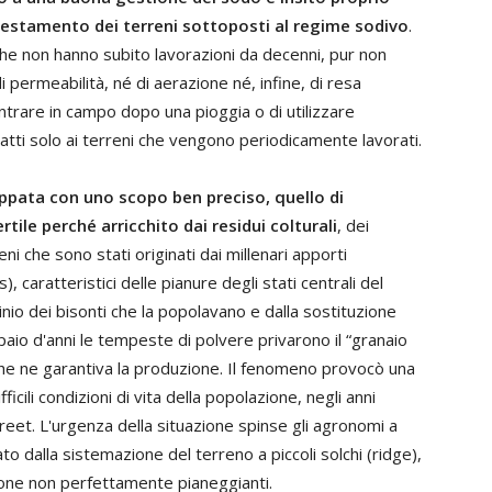
lpestamento dei terreni sottoposti al regime sodivo
.
 che non hanno subito lavorazioni da decenni, pur non
permeabilità, né di aerazione né, infine, di resa
trare in campo dopo una pioggia o di utilizzare
tti solo ai terreni che vengono periodicamente lavorati.
uppata con uno scopo ben preciso, quello di
rtile perché arricchito dai residui colturali
, dei
ni che sono stati originati dai millenari apporti
), caratteristici delle pianure degli stati centrali del
io dei bisonti che la popolavano e dalla sostituzione
n paio d'anni le tempeste di polvere privarono il “granaio
e che ne garantiva la produzione. Il fenomeno provocò una
ficili condizioni di vita della popolazione, negli anni
reet. L'urgenza della situazione spinse gli agronomi a
to dalla sistemazione del terreno a piccoli solchi (ridge),
e zone non perfettamente pianeggianti.