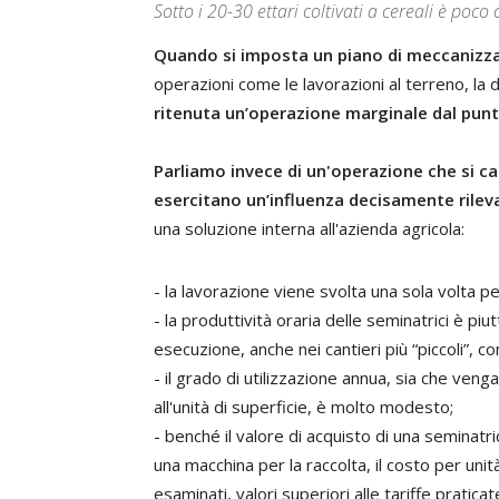
Sotto i 20-30 ettari coltivati a cereali è poc
Quando si imposta un piano di meccanizz
operazioni come le lavorazioni al terreno, la 
ritenuta un’operazione marginale dal punt
Parliamo invece di un'operazione che si c
esercitano un’influenza decisamente rileva
una soluzione interna all'azienda agricola:
- la lavorazione viene svolta una sola volta per
- la produttività oraria delle seminatrici è piu
esecuzione, anche nei cantieri più “piccoli”, c
- il grado di utilizzazione annua, sia che ven
all'unità di superficie, è molto modesto;
- benché il valore di acquisto di una seminatri
una macchina per la raccolta, il costo per uni
esaminati, valori superiori alle tariffe praticat