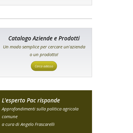
Catalogo Aziende e Prodotti
Un modo semplice per cercare un'azienda
o un prodotto!
Cerca adesso
L'esperto Pac risponde
Approfondimenti sulla politica agricola
comune
a cura di Angelo Frascarelli