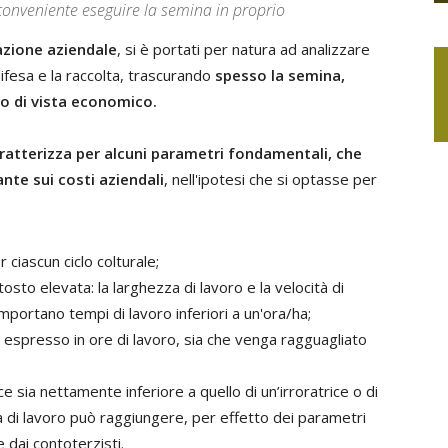
o conveniente eseguire la semina in proprio
azione aziendale
, si è portati per natura ad analizzare
difesa e la raccolta, trascurando
spesso la semina,
o di vista economico.
aratterizza per alcuni parametri fondamentali, che
nte sui costi aziendali
, nell'ipotesi che si optasse per
 ciascun ciclo colturale;
ttosto elevata: la larghezza di lavoro e la velocità di
omportano tempi di lavoro inferiori a un'ora/ha;
ga espresso in ore di lavoro, sia che venga ragguagliato
ce sia nettamente inferiore a quello di un’irroratrice o di
tà di lavoro può raggiungere, per effetto dei parametri
e dai contoterzisti.