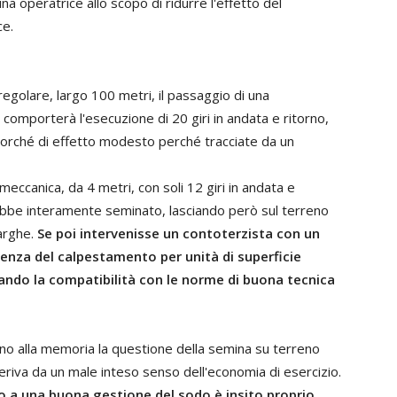
na operatrice allo scopo di ridurre l'effetto del
ce.
golare, largo 100 metri, il passaggio di una
 comporterà l'esecuzione di 20 giri in andata e ritorno,
corché di effetto modesto perché tracciate da un
eccanica, da 4 metri, con soli 12 giri in andata e
rebbe interamente seminato, lasciando però sul terreno
larghe.
Se poi intervenisse un contoterzista con un
enza del calpestamento per unità di superficie
ando la compatibilità con le norme di buona tecnica
no alla memoria la questione della semina su terreno
deriva da un male inteso senso dell'economia di esercizio.
lo a una buona gestione del sodo è insito proprio