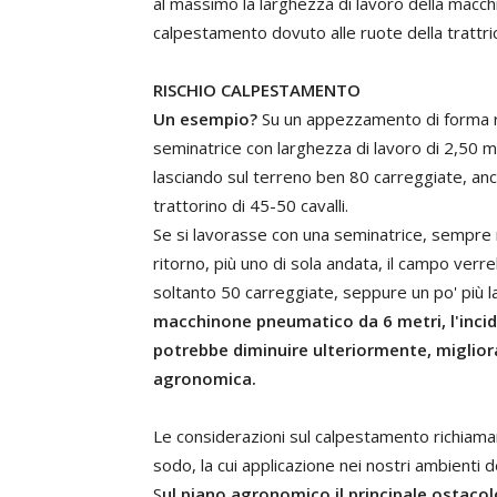
al massimo la larghezza di lavoro della macchi
calpestamento dovuto alle ruote della trattri
RISCHIO CALPESTAMENTO
Un esempio?
Su un appezzamento di forma re
seminatrice con larghezza di lavoro di 2,50 m
lasciando sul terreno ben 80 carreggiate, an
trattorino di 45-50 cavalli.
Se si lavorasse con una seminatrice, sempre m
ritorno, più uno di sola andata, il campo ver
soltanto 50 carreggiate, seppure un po' più 
macchinone pneumatico da 6 metri, l'incid
potrebbe diminuire ulteriormente, miglior
agronomica.
Le considerazioni sul calpestamento richiama
sodo, la cui applicazione nei nostri ambienti 
S
ul piano agronomico il principale ostaco