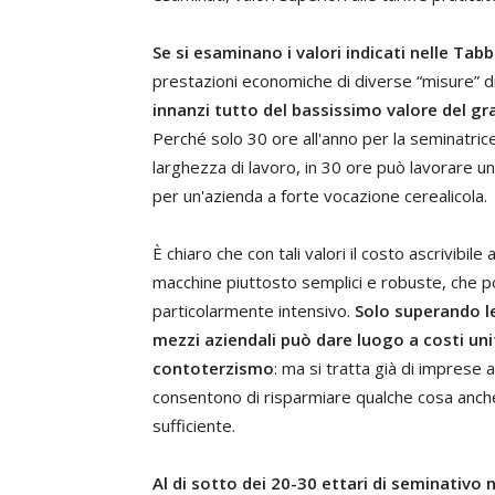
Se si esaminano i valori indicati nelle Tabb
prestazioni economiche di diverse “misure” di 
innanzi tutto del bassissimo valore del gra
Perché solo 30 ore all'anno per la seminatric
larghezza di lavoro, in 30 ore può lavorare u
per un'azienda a forte vocazione cerealicola.
È chiaro che con tali valori il costo ascrivibil
macchine piuttosto semplici e robuste, che p
particolarmente intensivo.
Solo superando le
mezzi aziendali può dare luogo a costi unit
contoterzismo
: ma si tratta già di imprese a
consentono di risparmiare qualche cosa anche 
sufficiente.
Al di sotto dei 20-30 ettari di seminativo