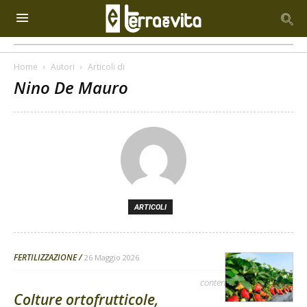
Home
Autori
Articoli di
Nino De Mauro
ARTICOLI
FERTILIZZAZIONE
26 Maggio 2026
contenuto sponsorizzato
Colture ortofrutticole,