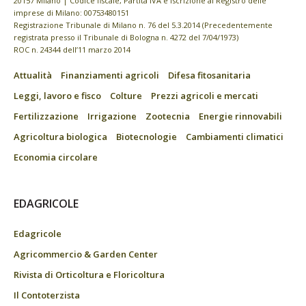
20157 Milano | Codice fiscale, Partita IVA e Iscrizione al Registro delle
imprese di Milano: 00753480151
Registrazione Tribunale di Milano n. 76 del 5.3.2014 (Precedentemente
registrata presso il Tribunale di Bologna n. 4272 del 7/04/1973)
ROC n. 24344 dell’11 marzo 2014
Attualità
Finanziamenti agricoli
Difesa fitosanitaria
Leggi, lavoro e fisco
Colture
Prezzi agricoli e mercati
Fertilizzazione
Irrigazione
Zootecnia
Energie rinnovabili
Agricoltura biologica
Biotecnologie
Cambiamenti climatici
Economia circolare
EDAGRICOLE
Edagricole
Agricommercio & Garden Center
Rivista di Orticoltura e Floricoltura
Il Contoterzista