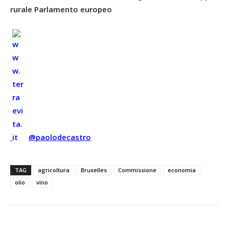
rurale Parlamento europeo
@paolodecastro
TAG
agricoltura
Bruxelles
Commissione
economia
olio
vino