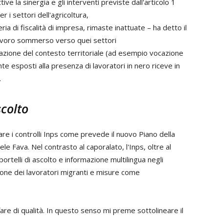
 la sinergia e gli interventi previste dall'articolo 1
r i settori dell'agricoltura,
ria di fiscalità di impresa, rimaste inattuate – ha detto il
 lavoro sommerso verso quei settori
derazione del contesto territoriale (ad esempio vocazione
te esposti alla presenza di lavoratori in nero riceve in
.
scolto
are i controlli Inps come prevede il nuovo Piano della
le Fava. Nel contrasto al caporalato, l'Inps, oltre al
ortelli di ascolto e informazione multilingua negli
zazione dei lavoratori migranti e misure come
are di qualità. In questo senso mi preme sottolineare il