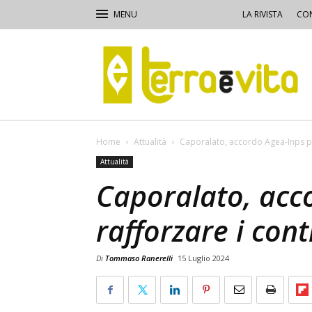
LA RIVISTA
CON
Terra
e
Vita
Home
Attualità
Caporalato, accordo Agea-Inps per
Attualità
Caporalato, acc
rafforzare i cont
Di
Tommaso Ranerelli
15 Luglio 2024