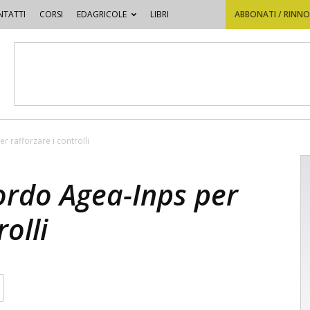
TATTI
CORSI
EDAGRICOLE
LIBRI
ABBONATI / RINN
 rafforzare i controlli
ordo Agea-Inps per
rolli