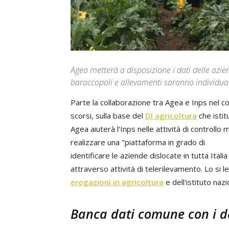
Agea metterà a disposizione i dati delle aziend
baraccopoli e allevamenti saranno individuat
Parte la collaborazione tra Agea e Inps nel co
scorsi, sulla base del
Dl agricoltura
che istit
Agea aiuterà l'Inps nelle attività di controll
realizzare una "piattaforma in grado di
identificare le aziende dislocate in tutta Italia
attraverso attività di telerilevamento. Lo si l
erogazioni in agricoltura
e dell'istituto nazi
Banca dati comune con i da