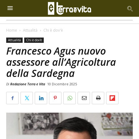
Home
Attualità
Chi è dov'è
Attualità
Chi è dov'è
Francesco Agus nuovo
assessore all’Agricoltura
della Sardegna
Di
Redazione Terra e Vita
10 Dicembre 2025