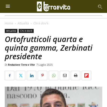
Home
Attualità
Chi è dov'è
Attualità
Chi è dov'è
Ortofrutticoli quarta e
quinta gamma, Zerbinati
presidente
Di
Redazione Terra e Vita
7 Luglio 2025