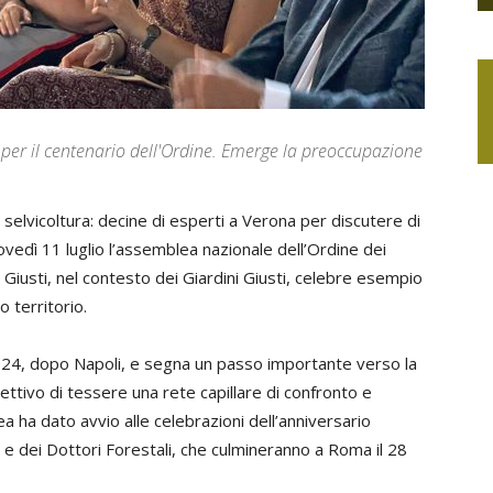
i per il centenario dell'Ordine. Emerge la preoccupazione
 selvicoltura: decine di esperti a Verona per discutere di
 giovedì 11 luglio l’assemblea nazionale dell’Ordine dei
a Giusti, nel contesto dei Giardini Giusti, celebre esempio
 territorio.
024, dopo Napoli, e segna un passo importante verso la
ettivo di tessere una rete capillare di confronto e
a ha dato avvio alle celebrazioni dell’anniversario
 e dei Dottori Forestali, che culmineranno a Roma il 28