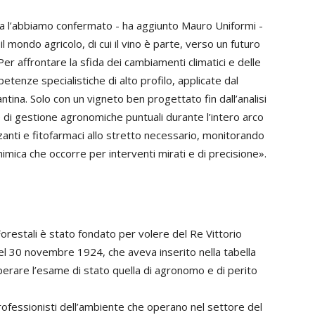
a l’abbiamo confermato - ha aggiunto Mauro Uniformi -
il mondo agricolo, di cui il vino è parte, verso un futuro
er affrontare la sfida dei cambiamenti climatici e delle
enze specialistiche di alto profilo, applicate dal
ntina. Solo con un vigneto ben progettato fin dall’analisi
e di gestione agronomiche puntuali durante l’intero arco
lizzanti e fitofarmaci allo stretto necessario, monitorando
himica che occorre per interventi mirati e di precisione».
orestali è stato fondato per volere del Re Vittorio
l 30 novembre 1924, che aveva inserito nella tabella
uperare l’esame di stato quella di agronomo e di perito
 professionisti dell’ambiente che operano nel settore del