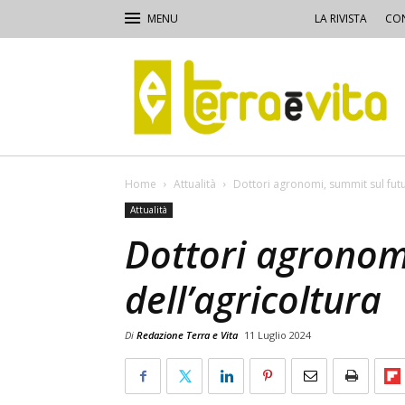
LA RIVISTA
CON
Terra
e
Vita
Home
Attualità
Dottori agronomi, summit sul futu
Attualità
Dottori agronom
dell’agricoltura
Di
Redazione Terra e Vita
11 Luglio 2024