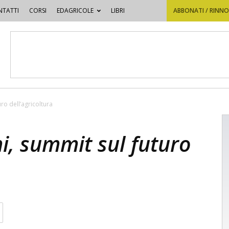
TATTI
CORSI
EDAGRICOLE
LIBRI
ABBONATI / RINN
ro dell’agricoltura
i, summit sul futuro