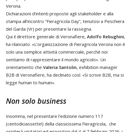
Verona.
Dichiarazioni d’intenti proposte agli stakeholder e alla
stampa all’incontro “Fieragricola Day”, tenutosi a Peschiera
del Garda (Vr) per presentare la rassegna.
Qui il direttore generale di Veronafiere,
Adolfo Rebughini
,
ha rilanciato: «L’organizzazione di Fieragricola Verona non è
solo una semplice attività commerciale, perchè noi
sentiamo di rappresentare il mondo agricolo». Un
orientamento che
Valeria Santolin
, exhibition manager
B2B di Veronafiere, ha declinato così: «Si scrive B2B, ma si
legge human to human».
Non solo business
Insomma, nel presentare l’edizione numero 117
(centodiciassette!) della classicissima Fieragricola, che
ospiterà visitatori ed espositori dal 4 al 7 febbraio 2026, i