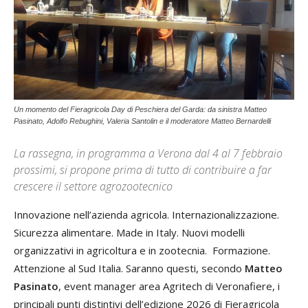
Un momento del Fieragricola Day di Peschiera del Garda: da sinistra Matteo
Pasinato, Adolfo Rebughini, Valeria Santolin e il moderatore Matteo Bernardelli
La rassegna, in programma a Verona dal 4 al 7 febbraio
prossimi, si propone prima di tutto di contribuire a far
crescere il settore agrozootecnico
Innovazione nell’azienda agricola. Internazionalizzazione.
Sicurezza alimentare. Made in Italy. Nuovi modelli
organizzativi in agricoltura e in zootecnia. Formazione.
Attenzione al Sud Italia. Saranno questi, secondo
Matteo
Pasinato
, event manager area Agritech di Veronafiere, i
principali punti distintivi dell’edizione 2026 di Fieragricola