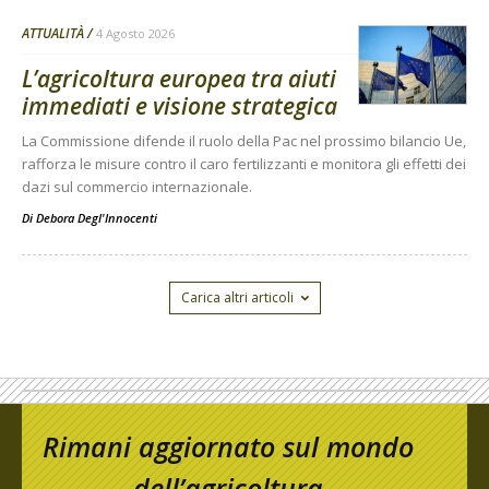
ATTUALITÀ
4 Agosto 2026
L’agricoltura europea tra aiuti
immediati e visione strategica
La Commissione difende il ruolo della Pac nel prossimo bilancio Ue,
rafforza le misure contro il caro fertilizzanti e monitora gli effetti dei
dazi sul commercio internazionale.
Di
Debora Degl'Innocenti
Carica altri articoli
Rimani aggiornato sul mondo
dell’agricoltura