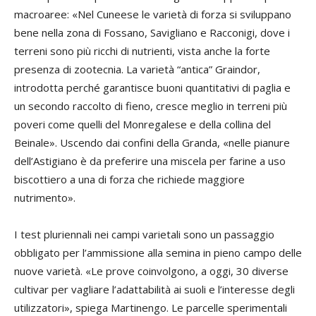
macroaree: «Nel Cuneese le varietà di forza si sviluppano
bene nella zona di Fossano, Savigliano e Racconigi, dove i
terreni sono più ricchi di nutrienti, vista anche la forte
presenza di zootecnia. La varietà “antica” Graindor,
introdotta perché garantisce buoni quantitativi di paglia e
un secondo raccolto di fieno, cresce meglio in terreni più
poveri come quelli del Monregalese e della collina del
Beinale». Uscendo dai confini della Granda, «nelle pianure
dell’Astigiano è da preferire una miscela per farine a uso
biscottiero a una di forza che richiede maggiore
nutrimento».
I test pluriennali nei campi varietali sono un passaggio
obbligato per l’ammissione alla semina in pieno campo delle
nuove varietà. «Le prove coinvolgono, a oggi, 30 diverse
cultivar per vagliare l’adattabilità ai suoli e l’interesse degli
utilizzatori», spiega Martinengo. Le parcelle sperimentali