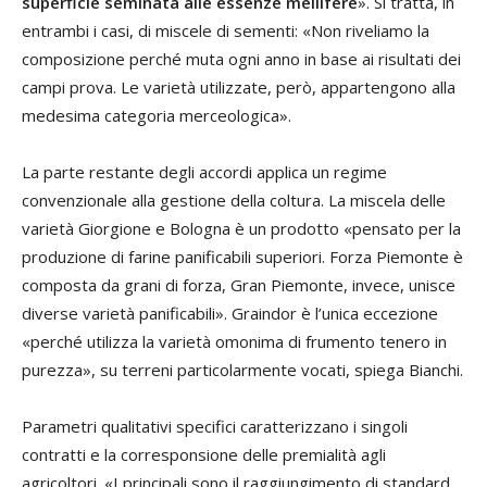
superficie seminata alle essenze mellifere
». Si tratta, in
entrambi i casi, di miscele di sementi: «Non riveliamo la
composizione perché muta ogni anno in base ai risultati dei
campi prova. Le varietà utilizzate, però, appartengono alla
medesima categoria merceologica».
La parte restante degli accordi applica un regime
convenzionale alla gestione della coltura. La miscela delle
varietà Giorgione e Bologna è un prodotto «pensato per la
produzione di farine panificabili superiori. Forza Piemonte è
composta da grani di forza, Gran Piemonte, invece, unisce
diverse varietà panificabili». Graindor è l’unica eccezione
«perché utilizza la varietà omonima di frumento tenero in
purezza», su terreni particolarmente vocati, spiega Bianchi.
Parametri qualitativi specifici caratterizzano i singoli
contratti e la corresponsione delle premialità agli
agricoltori. «I principali sono il raggiungimento di standard