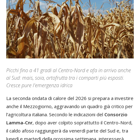
Picchi fino a 41 gradi al Centro-Nord e afa in arrivo anche
al Sud: mais, soia, ortofrutta tra i comparti più esposti.
Cresce pure l'emergenza idrica
La seconda ondata di calore del 2026 si prepara a investire
anche il Mezzogiorno, aggravando un quadro già critico per
l’agricoltura italiana. Secondo le indicazioni del
Consorzio
Lamma-Cnr
, dopo aver colpito soprattutto il Centro-Nord,
il caldo afoso raggiungerà da venerdì parte del Sud e, tra
lunedì e martedì della prossima settimana, interesserà