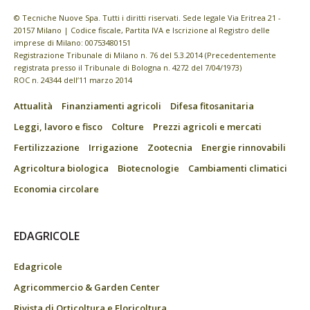
© Tecniche Nuove Spa. Tutti i diritti riservati. Sede legale Via Eritrea 21 -
20157 Milano | Codice fiscale, Partita IVA e Iscrizione al Registro delle
imprese di Milano: 00753480151
Registrazione Tribunale di Milano n. 76 del 5.3.2014 (Precedentemente
registrata presso il Tribunale di Bologna n. 4272 del 7/04/1973)
ROC n. 24344 dell’11 marzo 2014
Attualità
Finanziamenti agricoli
Difesa fitosanitaria
Leggi, lavoro e fisco
Colture
Prezzi agricoli e mercati
Fertilizzazione
Irrigazione
Zootecnia
Energie rinnovabili
Agricoltura biologica
Biotecnologie
Cambiamenti climatici
Economia circolare
EDAGRICOLE
Edagricole
Agricommercio & Garden Center
Rivista di Orticoltura e Floricoltura