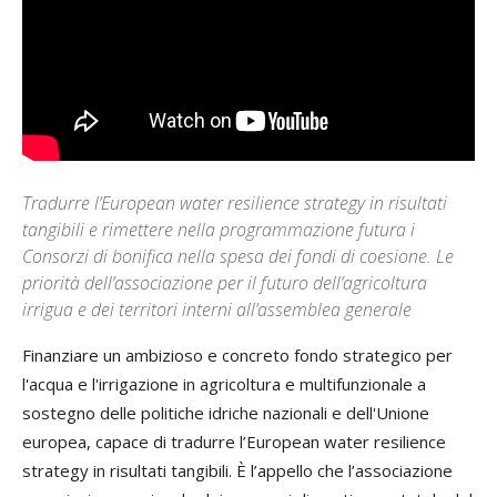
Tradurre l’European water resilience strategy in risultati
tangibili e rimettere nella programmazione futura i
Consorzi di bonifica nella spesa dei fondi di coesione. Le
priorità dell’associazione per il futuro dell’agricoltura
irrigua e dei territori interni all’assemblea generale
Finanziare un ambizioso e concreto fondo strategico per
l'acqua e l'irrigazione in agricoltura e multifunzionale a
sostegno delle politiche idriche nazionali e dell'Unione
europea, capace di tradurre l’European water resilience
strategy in risultati tangibili. È l’appello che l’associazione