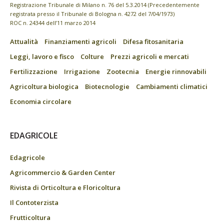
Registrazione Tribunale di Milano n. 76 del 5.3.2014 (Precedentemente
registrata presso il Tribunale di Bologna n. 4272 del 7/04/1973)
ROC n. 24344 dell’11 marzo 2014
Attualità
Finanziamenti agricoli
Difesa fitosanitaria
Leggi, lavoro e fisco
Colture
Prezzi agricoli e mercati
Fertilizzazione
Irrigazione
Zootecnia
Energie rinnovabili
Agricoltura biologica
Biotecnologie
Cambiamenti climatici
Economia circolare
EDAGRICOLE
Edagricole
Agricommercio & Garden Center
Rivista di Orticoltura e Floricoltura
Il Contoterzista
Frutticoltura