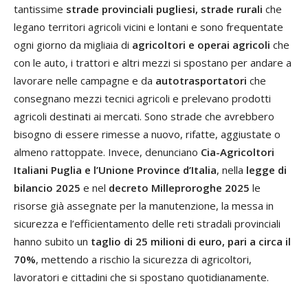
tantissime
strade provinciali pugliesi, strade rurali
che
legano territori agricoli vicini e lontani e sono frequentate
ogni giorno da migliaia di
agricoltori e operai agricoli
che
con le auto, i trattori e altri mezzi si spostano per andare a
lavorare nelle campagne e da
autotrasportatori
che
consegnano mezzi tecnici agricoli e prelevano prodotti
agricoli destinati ai mercati. Sono strade che avrebbero
bisogno di essere rimesse a nuovo, rifatte, aggiustate o
almeno rattoppate. Invece, denunciano
Cia-Agricoltori
Italiani Puglia e l’Unione Province d’Italia
, nella
legge di
bilancio 2025
e nel
decreto Milleproroghe 2025
le
risorse già assegnate per la manutenzione, la messa in
sicurezza e l’efficientamento delle reti stradali provinciali
hanno subito un
taglio di 25 milioni di euro, pari a circa il
70%
, mettendo a rischio la sicurezza di agricoltori,
lavoratori e cittadini che si spostano quotidianamente.