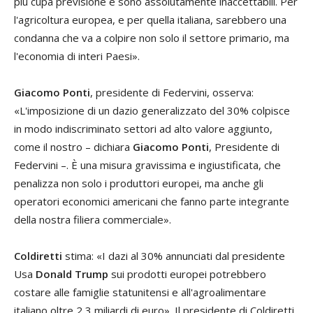
più cupa previsione e sono assolutamente inaccettabili. Per
l'agricoltura europea, e per quella italiana, sarebbero una
condanna che va a colpire non solo il settore primario, ma
l'economia di interi Paesi».
Giacomo Ponti
, presidente di Federvini, osserva:
«L'imposizione di un dazio generalizzato del 30% colpisce
in modo indiscriminato settori ad alto valore aggiunto,
come il nostro – dichiara
Giacomo Ponti
, Presidente di
Federvini –. È una misura gravissima e ingiustificata, che
penalizza non solo i produttori europei, ma anche gli
operatori economici americani che fanno parte integrante
della nostra filiera commerciale».
Coldiretti
stima: «I dazi al 30% annunciati dal presidente
Usa
Donald Trump
sui prodotti europei potrebbero
costare alle famiglie statunitensi e all'agroalimentare
italiano oltre 2,3 miliardi di euro». Il presidente di Coldiretti,