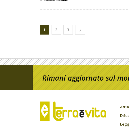
1
2
3
Rimani aggiornato sul mon
Attu
Difes
Leggi