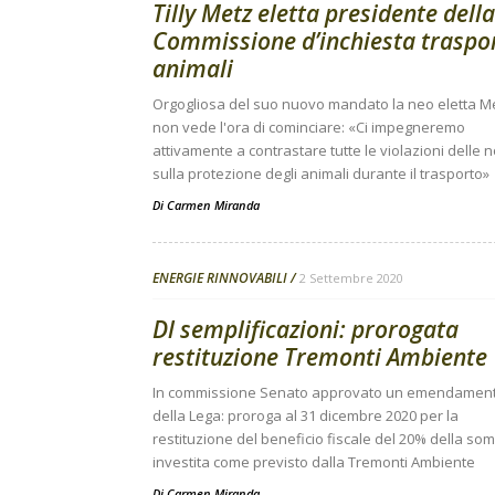
Tilly Metz eletta presidente della
Commissione d’inchiesta traspo
animali
Orgogliosa del suo nuovo mandato la neo eletta M
non vede l'ora di cominciare: «Ci impegneremo
attivamente a contrastare tutte le violazioni delle
sulla protezione degli animali durante il trasporto»
Di
Carmen Miranda
ENERGIE RINNOVABILI
2 Settembre 2020
Dl semplificazioni: prorogata
restituzione Tremonti Ambiente
In commissione Senato approvato un emendamen
della Lega: proroga al 31 dicembre 2020 per la
restituzione del beneficio fiscale del 20% della s
investita come previsto dalla Tremonti Ambiente
Di
Carmen Miranda