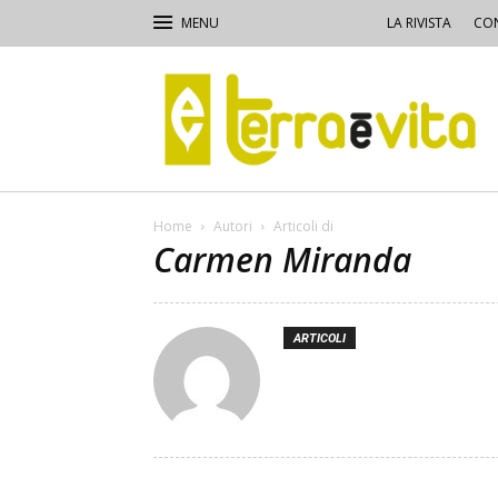
LA RIVISTA
CON
Terra
e
Vita
Home
Autori
Articoli di
Carmen Miranda
ARTICOLI