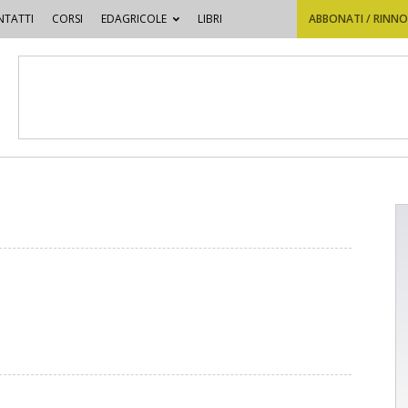
TATTI
CORSI
EDAGRICOLE
LIBRI
ABBONATI / RINN