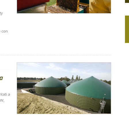
ty
e con
ga
ntati a
kW,