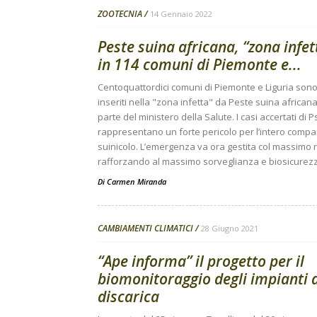
ZOOTECNIA
14 Gennaio 2022
Peste suina africana, “zona infet
in 114 comuni di Piemonte e...
Centoquattordici comuni di Piemonte e Liguria sono 
inseriti nella "zona infetta" da Peste suina african
parte del ministero della Salute. I casi accertati di P
rappresentano un forte pericolo per l’intero compa
suinicolo. L’emergenza va ora gestita col massimo r
rafforzando al massimo sorveglianza e biosicurez
Di
Carmen Miranda
CAMBIAMENTI CLIMATICI
28 Giugno 2021
“Ape informa” il progetto per il
biomonitoraggio degli impianti 
discarica