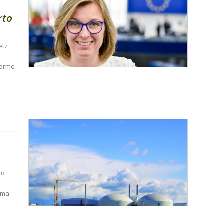
rto
etz
 norme
to
omma