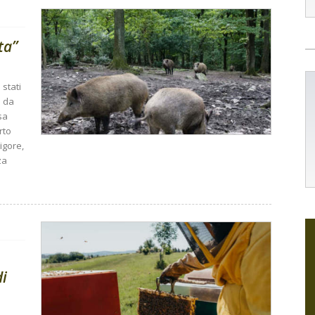
ta”
stati
a da
sa
rto
igore,
za
di