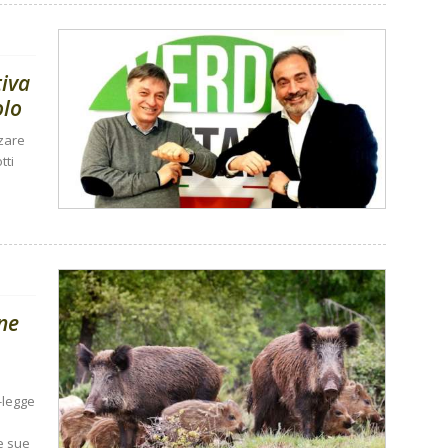
iva
olo
zzare
tti
one
-legge
Le sue