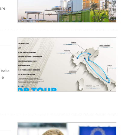
are
Italia
e e