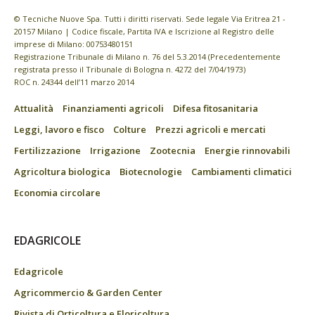
© Tecniche Nuove Spa. Tutti i diritti riservati. Sede legale Via Eritrea 21 -
20157 Milano | Codice fiscale, Partita IVA e Iscrizione al Registro delle
imprese di Milano: 00753480151
Registrazione Tribunale di Milano n. 76 del 5.3.2014 (Precedentemente
registrata presso il Tribunale di Bologna n. 4272 del 7/04/1973)
ROC n. 24344 dell’11 marzo 2014
Attualità
Finanziamenti agricoli
Difesa fitosanitaria
Leggi, lavoro e fisco
Colture
Prezzi agricoli e mercati
Fertilizzazione
Irrigazione
Zootecnia
Energie rinnovabili
Agricoltura biologica
Biotecnologie
Cambiamenti climatici
Economia circolare
EDAGRICOLE
Edagricole
Agricommercio & Garden Center
Rivista di Orticoltura e Floricoltura