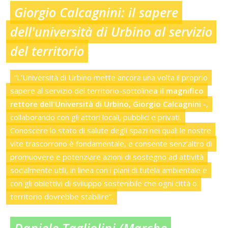
Giorgio Calcagnini: il sapere
dell'università di Urbino al servizio
del territorio
“L’Università di Urbino mette ancora una volta il proprio
sapere al servizio del territorio-sottoline
a il magnifico
rettore dell'Università di Urbino, Giorgio Calcagnini
-,
collaborando con gli attori locali, pubblici e privati.
Conoscere lo stato di salute degli spazi nei quali le nostre
vite trascorrono è fondamentale, e consente senz’altro di
promuovere e potenziare azioni di sostegno ad attività
socialmente utili, in linea con i piani di tutela ambientale e
con gli obiettivi di sviluppo sostenibile che ogni città o
territorio dovrebbe stabilire”.
Daniele Tagliolini (Marche