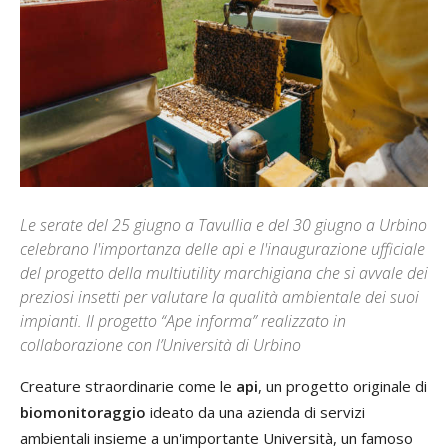
Le serate del 25 giugno a Tavullia e del 30 giugno a Urbino
celebrano l'importanza delle api e l'inaugurazione ufficiale
del progetto della multiutility marchigiana che si avvale dei
preziosi insetti per valutare la qualità ambientale dei suoi
impianti. Il progetto “Ape informa” realizzato in
collaborazione con l’Università di Urbino
Creature straordinarie come le
api
, un progetto originale di
biomonitoraggio
ideato da una azienda di servizi
ambientali insieme a un'importante Università, un famoso