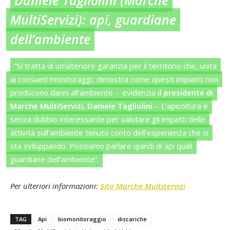
MultiServizi): api, guardiane
dell’ambiente
“Si tratta di un’ulteriore garanzia per il territorio che, unita
ai consueti monitoraggi, dimostra come questi impianti non
producono danni all’ambiente -
evidenzia
il presidente di
Marche MultiServizi, Daniele Tagliolini
-. L’apicoltura è
senza dubbio interessante per valutare gli impatti delle
attività sull’ambiente tenuto conto dell’esperienza che si
sta sviluppando. Possiamo parlare quindi di api quali
guardiane dell’ambiente”.
Per ulteriori informazioni:
Sito Marche Multiservizi
TAG
Api
biomonitoraggio
discariche