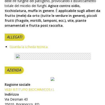
delle ife fungine del patogeno, provocando il disseccamento
totale del micelio dei funghi.
Agisce contro oidio,
ticchiolatura, muffa in genere
. È
applicabile sugli alberi da
frutto (mele) da orto (tutte le verdure in genere), piccoli
frutti (fragole, mirtilli, lamponi, ecc.), vite, piante
ornamentali e frutta post raccolta.
ALLEGATI
Guarda la scheda tecnica
AZIENDA
Ragione sociale
VEBI ISTITUTO BIOCHIMICOS.r.l.
Indirizzo
Via Desman 43
35010, Borgoricco, PD