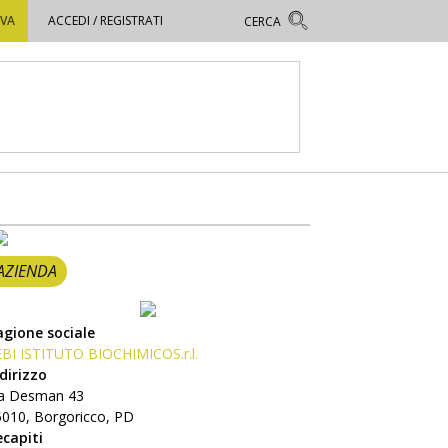
OVA
ACCEDI / REGISTRATI
AZIENDA
agione sociale
EBI ISTITUTO BIOCHIMICOS.r.l.
dirizzo
ia Desman 43
5010, Borgoricco, PD
ecapiti