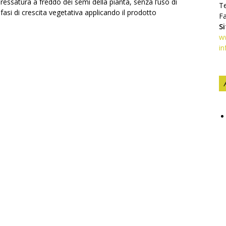
ressatura a freddo dei semi della pianta, senza l’uso di
Te
 fasi di crescita vegetativa applicando il prodotto
F
S
ww
in