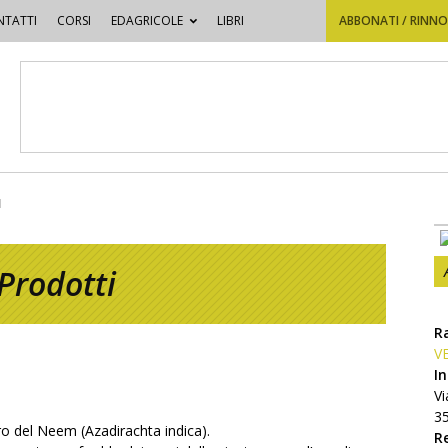
TATTI
CORSI
EDAGRICOLE
LIBRI
ABBONATI / RINN
M
Prodotti
R
V
In
V
3
ero del Neem (Azadirachta indica).
R