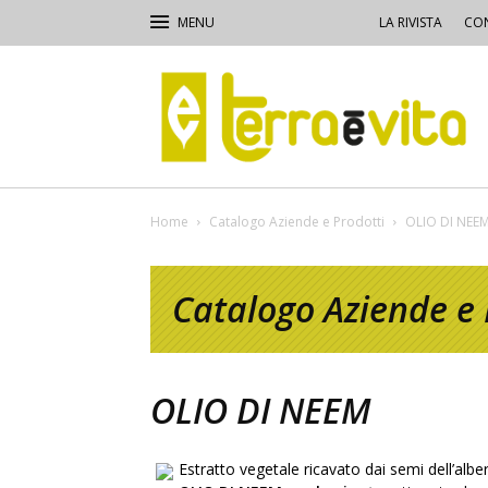
LA RIVISTA
CON
Terra
e
Vita
Home
Catalogo Aziende e Prodotti
OLIO DI NEE
Catalogo Aziende e 
OLIO DI NEEM
Estratto vegetale ricavato dai semi dell’alb