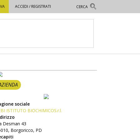
OVA
ACCEDI / REGISTRATI
AZIENDA
agione sociale
EBI ISTITUTO BIOCHIMICOS.r.l.
dirizzo
ia Desman 43
5010, Borgoricco, PD
ecapiti