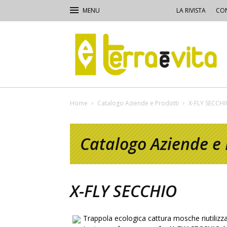
LA RIVISTA
CON
Terra
e
Vita
Home
Catalogo Aziende e Prodotti
X-FLY SECCH
Catalogo Aziende e 
X-FLY SECCHIO
Trappola ecologica cattura mosche riutilizza