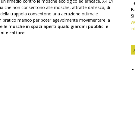
 un rimedio contro le mosche ecologico ed efficace. X-FLY
Te
ia che non consentono alle mosche, attratte dall’esca, di
F
ni della trappola consentono una aerazione ottimale
S
di un pratico manico per poter agevolmente movimentare la
ww
e le mosche in spazi aperti quali: giardini pubblici e
in
ni e colture.