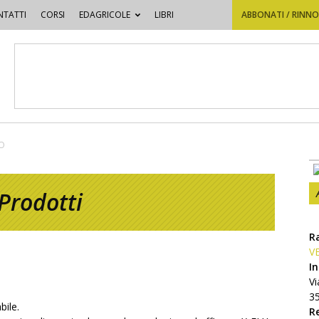
TATTI
CORSI
EDAGRICOLE
LIBRI
ABBONATI / RINN
IO
Prodotti
R
V
In
V
3
bile.
R