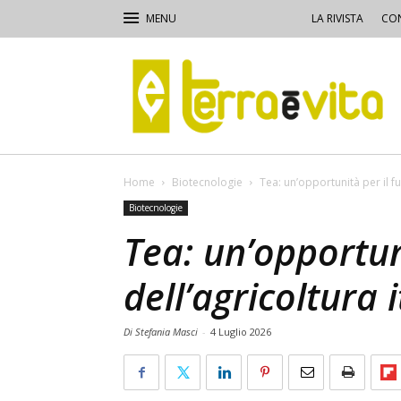
LA RIVISTA
CON
Terra
e
Vita
Home
Biotecnologie
Tea: un’opportunità per il fu
Biotecnologie
Tea: un’opportun
dell’agricoltura 
Di Stefania Masci
-
4 Luglio 2026