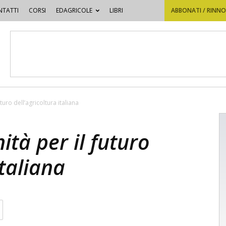
TATTI
CORSI
EDAGRICOLE
LIBRI
ABBONATI / RINN
turo dell’agricoltura italiana
ità per il futuro
italiana