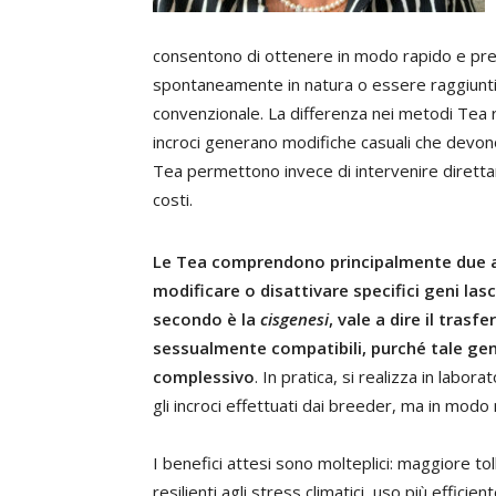
consentono di ottenere in modo rapido e preci
spontaneamente in natura o essere raggiunti
convenzionale. La differenza nei metodi Tea r
incroci generano modifiche casuali che devon
Tea permettono invece di intervenire dirett
costi.
Le Tea comprendono principalmente due app
modificare o disattivare specifici geni lasc
secondo è la
cisgenesi
, vale a dire il tras
sessualmente compatibili, purché tale gen
complessivo
. In pratica, si realizza in lab
gli incroci effettuati dai breeder, ma in modo 
I benefici attesi sono molteplici: maggiore to
resilienti agli stress climatici, uso più efficie