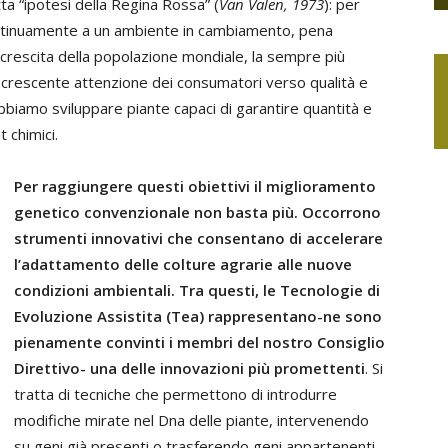
tta “ipotesi della Regina Rossa” (
Van Valen, 1973
): per
ontinuamente a un ambiente in cambiamento, pena
a crescita della popolazione mondiale, la sempre più
 la crescente attenzione dei consumatori verso qualità e
obbiamo sviluppare piante capaci di garantire quantità e
 chimici.
Per raggiungere questi obiettivi il miglioramento
genetico convenzionale non basta più. Occorrono
strumenti innovativi che consentano di accelerare
l’adattamento delle colture agrarie alle nuove
condizioni ambientali. Tra questi, le Tecnologie di
Evoluzione Assistita (Tea) rappresentano-ne sono
pienamente convinti i membri del nostro Consiglio
Direttivo- una delle innovazioni più promettenti
. Si
tratta di tecniche che permettono di introdurre
modifiche mirate nel Dna delle piante, intervenendo
su geni già presenti o trasferendo geni appartenenti