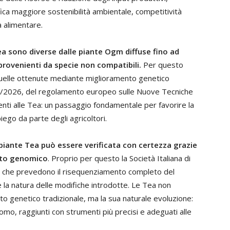
fica maggiore sostenibilità ambientale, competitività
a alimentare.
a sono diverse dalle piante Ogm diffuse fino ad
rovenienti da specie non compatibili.
Per questo
quelle ottenute mediante miglioramento genetico
7/6/2026, del regolamento europeo sulle Nuove Tecniche
nti alle Tea: un passaggio fondamentale per favorire la
ego da parte degli agricoltori.
piante Tea può essere verificata con certezza grazie
nto genomico
. Proprio per questo la Società Italiana di
ida che prevedono il risequenziamento completo del
a natura delle modifiche introdotte. Le Tea non
o genetico tradizionale, ma la sua naturale evoluzione:
’uomo, raggiunti con strumenti più precisi e adeguati alle