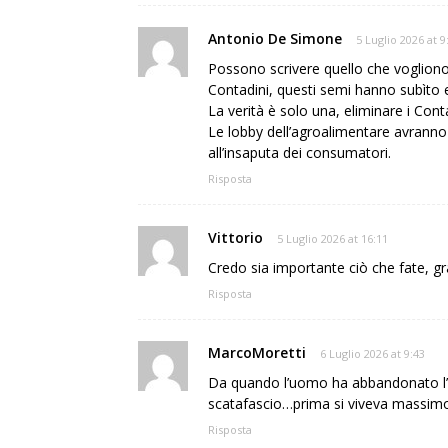
Antonio De Simone
5 Luglio 2026 at 9
Possono scrivere quello che vogliono.
Contadini, questi semi hanno subìto e 
La verità è solo una, eliminare i Conta
Le lobby dell’agroalimentare avranno
all’insaputa dei consumatori.
Risposta
Vittorio
5 Luglio 2026 at 16:11
Credo sia importante ciò che fate, gr
Risposta
MarcoMoretti
6 Luglio 2026 at 9:43
Da quando l’uomo ha abbandonato l’ar
scatafascio…prima si viveva massimo
Risposta