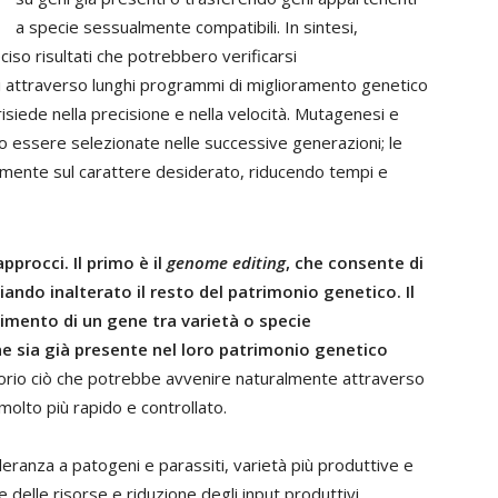
a specie sessualmente compatibili. In sintesi,
so risultati che potrebbero verificarsi
 attraverso lunghi programmi di miglioramento genetico
isiede nella precisione e nella velocità. Mutagenesi e
o essere selezionate nelle successive generazioni; le
amente sul carattere desiderato, riducendo tempi e
rocci. Il primo è il
genome editing
, che consente di
iando inalterato il resto del patrimonio genetico. Il
ferimento di un gene tra varietà o specie
e sia già presente nel loro patrimonio genetico
oratorio ciò che potrebbe avvenire naturalmente attraverso
molto più rapido e controllato.
lleranza a patogeni e parassiti, varietà più produttive e
nte delle risorse e riduzione degli input produttivi,