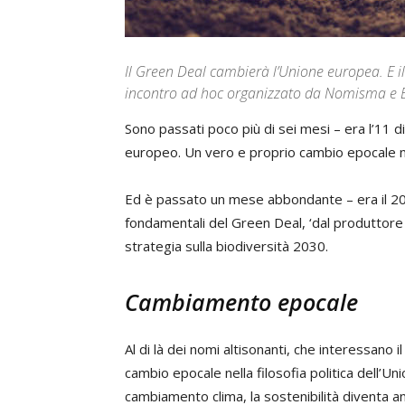
Il Green Deal cambierà l’Unione europea. E il
incontro ad hoc organizzato da Nomisma e 
Sono passati poco più di sei mesi – era l’11
europeo. Un vero e proprio cambio epocale nel
Ed è passato un mese abbondante – era il 20
fondamentali del Green Deal, ‘dal produttor
strategia sulla biodiversità 2030.
Cambiamento epocale
Al di là dei nomi altisonanti, che interessano i
cambio epocale nella filosofia politica dell’U
cambiamento clima, la sostenibilità diventa an