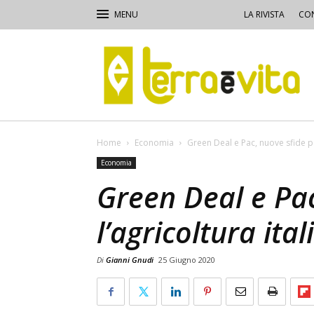
LA RIVISTA
CON
Terra
e
Vita
Home
Economia
Green Deal e Pac, nuove sfide per
Economia
Green Deal e Pac
l’agricoltura ita
Di
Gianni Gnudi
25 Giugno 2020