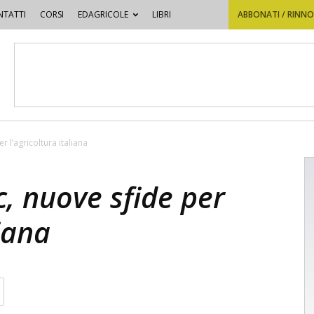
TATTI
CORSI
EDAGRICOLE
LIBRI
ABBONATI / RINN
 l’agricoltura italiana
, nuove sfide per
liana