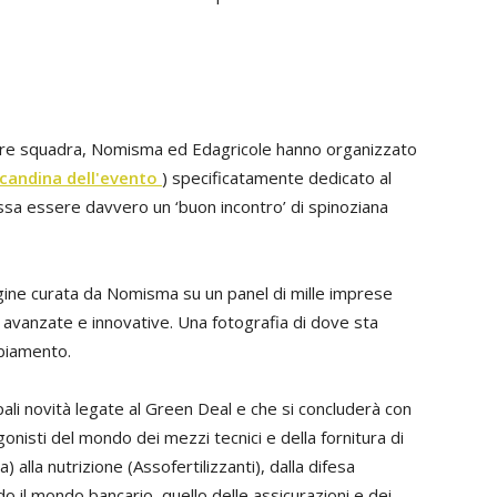
 fare squadra, Nomisma ed Edagricole hanno organizzato
ocandina dell'evento
) specificatamente dedicato al
ssa essere davvero un ‘buon incontro’ di spinoziana
agine curata da Nomisma su un panel di mille imprese
, avanzate e innovative. Una fotografia di dove sta
mbiamento.
pali novità legate al Green Deal e che si concluderà con
gonisti del mondo dei mezzi tecnici e della fornitura di
alla nutrizione (Assofertilizzanti), dalla difesa
 il mondo bancario, quello delle assicurazioni e dei