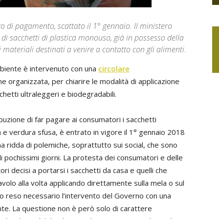
igo di pagamento, scattato il 1° gennaio. Il ministero
zo di sacchetti di plastica monouso, già in possesso della
materiali destinati a venire a contatto con gli alimenti.
Ambiente è intervenuto con una
circolare
ne organizzata, per chiarire le modalità di applicazione
hetti ultraleggeri e biodegradabili.
buzione di far pagare ai consumatori i sacchetti
tta e verdura sfusa, è entrato in vigore il 1° gennaio 2018
ridda di polemiche, soprattutto sui social, che sono
 pochissimi giorni. La protesta dei consumatori e delle
i decisi a portarsi i sacchetti da casa e quelli che
olo alla volta applicando direttamente sulla mela o sul
nno reso necessario l’intervento del Governo con una
nte. La questione non è però solo di carattere