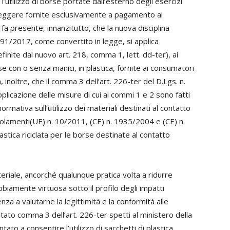
’utilizzo di borse portate dall’esterno degli esercizi
aleggere fornite esclusivamente a pagamento ai
fa presente, innanzitutto, che la nuova disciplina
. 91/2017, come convertito in legge, si applica
inite dal nuovo art. 218, comma 1, lett. dd-ter), ai
se con o senza manici, in plastica, fornite ai consumatori
a, inoltre, che il comma 3 dell’art. 226-ter del D.Lgs. n.
licazione delle misure di cui ai commi 1 e 2 sono fatti
ormativa sull’utilizzo dei materiali destinati al contatto
egolamenti(UE) n. 10/2011, (CE) n. 1935/2004 e (CE) n.
lastica riciclata per le borse destinate al contatto
iale, ancorché qualunque pratica volta a ridurre
dubbiamente virtuosa sotto il profilo degli impatti
nza a valutarne la legittimità e la conformità alle
itato comma 3 dell’art. 226-ter spetti al ministero della
tato a consentire l’utilizzo di sacchetti di plastica