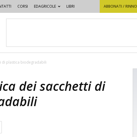
TATTI
CORSI
EDAGRICOLE
LIBRI
ABBONATI / RINN
 di plastica biodegradabili
ca dei sacchetti di
adabili