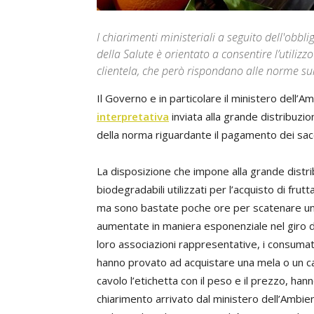
I chiarimenti ministeriali a seguito dell'obbl
della Salute è orientato a consentire l’utiliz
clientela, che però rispondano alle norme sui 
Il Governo e in particolare il ministero dell’
interpretativa
inviata alla grande distribuzio
della norma riguardante il pagamento dei sacc
La disposizione che impone alla grande distri
biodegradabili utilizzati per l’acquisto di fru
ma sono bastate poche ore per scatenare una 
aumentate in maniera esponenziale nel giro di
loro associazioni rappresentative, i consumator
hanno provato ad acquistare una mela o un cav
cavolo l’etichetta con il peso e il prezzo, ha
chiarimento arrivato dal ministero dell’Ambie