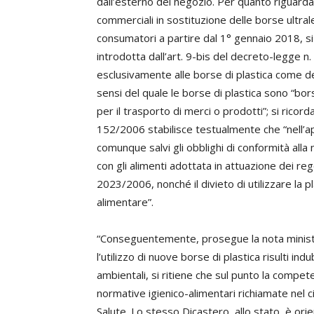
dall’esterno del negozio. Per quanto riguarda l
commerciali in sostituzione delle borse ultr
consumatori a partire dal 1° gennaio 2018, si 
introdotta dall’art. 9-bis del decreto-legge n
esclusivamente alle borse di plastica come def
sensi del quale le borse di plastica sono “bor
per il trasporto di merci o prodotti”; si ricord
152/2006 stabilisce testualmente che “nell’app
comunque salvi gli obblighi di conformità alla n
con gli alimenti adottata in attuazione dei r
2023/2006, nonché il divieto di utilizzare la p
alimentare”.
“Conseguentemente, prosegue la nota minister
l’utilizzo di nuove borse di plastica risulti in
ambientali, si ritiene che sul punto la compete
normative igienico-alimentari richiamate nel c
Salute. Lo stesso Dicastero, allo stato, è orien