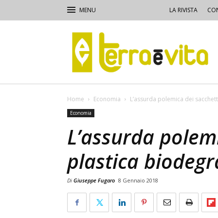
LA RIVISTA
CON
Terra
e
Vita
Home
Economia
L’assurda polemica dei sacchetti
Economia
L’assurda polemi
plastica biodegr
Di
Giuseppe Fugaro
8 Gennaio 2018