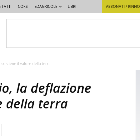
TATTI
CORSI
EDAGRICOLE
LIBRI
ABBONATI / RINN
sostiene il valore della terra
o, la deflazione
e della terra