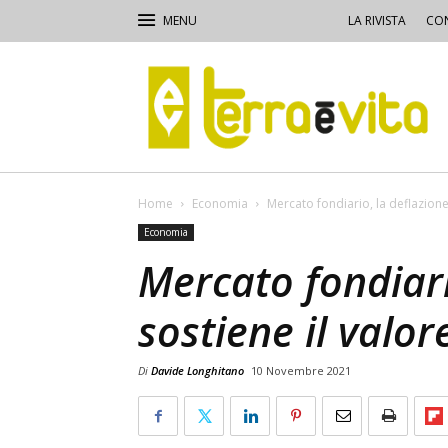
LA RIVISTA
CON
Terra
e
Vita
Home
Economia
Mercato fondiario, la deflazione 
Economia
Mercato fondiari
sostiene il valor
Di
Davide Longhitano
10 Novembre 2021