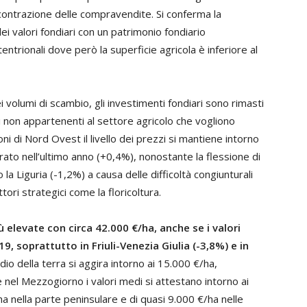
 contrazione delle compravendite. Si conferma la
ei valori fondiari con un patrimonio fondiario
entrionali dove però la superficie agricola è inferiore al
i volumi di scambio, gli investimenti fondiari sono rimasti
i non appartenenti al settore agricolo che vogliono
oni di Nord Ovest il livello dei prezzi si mantiene intorno
rato nell’ultimo anno (+0,4%), nonostante la flessione di
a Liguria (-1,2%) a causa delle difficoltà congiunturali
tori strategici come la floricoltura.
ù elevate con circa 42.000 €/ha, anche se i valori
, soprattutto in Friuli-Venezia Giulia (-3,8%) e in
edio della terra si aggira intorno ai 15.000 €/ha,
nel Mezzogiorno i valori medi si attestano intorno ai
 nella parte peninsulare e di quasi 9.000 €/ha nelle