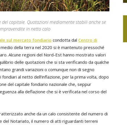
ne del capitale. Quotazioni mediamente stabili anche se
ompravendite in netto calo
ale sul mercato fondiario
condotta dal
Centro di
zo medio della terra nel 2020 si è mantenuto pressoché
taro. Alcune regioni del Nord-Est hanno mostrato valori
quilibrio delle quotazioni che si sta verificando da qualche
sentano grandi variazioni o comunque non di segno
 fondiari al netto dell’inflazione, per la prima volta, dopo
sione del capitale fondiario nazionale che, seppur
seguenza alla deflazione che si è verificata nel corso del
aratterizzato anche da un calo consistente del numero di
del Notariato, il numero di atti riguardanti terreni