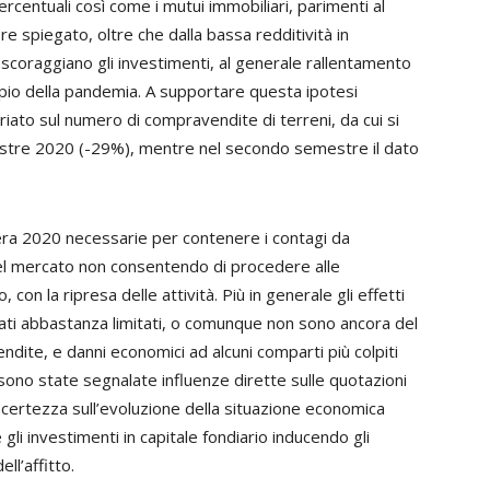
 percentuali così come i mutui immobiliari, parimenti al
spiegato, oltre che dalla bassa redditività in
so scoraggiano gli investimenti, al generale rallentamento
pio della pandemia. A supportare questa ipotesi
riato sul numero di compravendite di terreni, da cui si
estre 2020 (-29%), mentre nel secondo semestre il dato
vera 2020 necessarie per contenere i contagi da
 del mercato non consentendo di procedere alle
 con la ripresa delle attività. Più in generale gli effetti
ati abbastanza limitati, o comunque non sono ancora del
endite, e danni economici ad alcuni comparti più colpiti
on sono state segnalate influenze dirette sulle quotazioni
 incertezza sull’evoluzione della situazione economica
 gli investimenti in capitale fondiario inducendo gli
ll’affitto.