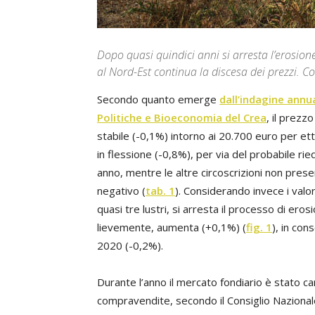
Dopo quasi quindici anni si arresta l’erosio
al Nord-Est continua la discesa dei prezzi. C
Secondo quanto emerge
dall’indagine annu
Politiche e Bioeconomia del Crea
, il prez
stabile (-0,1%) intorno ai 20.700 euro per et
in flessione (-0,8%), per via del probabile rie
anno, mentre le altre circoscrizioni non pre
negativo (
tab. 1
). Considerando invece i valori
quasi tre lustri, si arresta il processo di ero
lievemente, aumenta (+0,1%) (
fig. 1
), in con
2020 (-0,2%).
Durante l’anno il mercato fondiario è stato c
compravendite, secondo il Consiglio Nazionale 