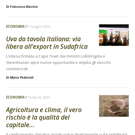
Di
Francesca Baccino
ECONOMIA
9 Giugno 2026
Uva da tavola italiana: via
libera all’export in Sudafrica
L'intesa firmata a Cape Town dai ministri Lollobrigida e
Steenhuisen apre nuove opportunità e amplia gli sbocchi
commerciali
Di
Marco Pederzoli
ECONOMIA
16 Aprile 2026
Agricoltura e clima, il vero
rischio è la qualità del
capitale...
Il cambiamento climatico incide ormai direttamente sulla redditività