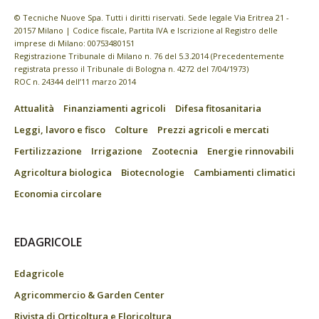
© Tecniche Nuove Spa. Tutti i diritti riservati. Sede legale Via Eritrea 21 -
20157 Milano | Codice fiscale, Partita IVA e Iscrizione al Registro delle
imprese di Milano: 00753480151
Registrazione Tribunale di Milano n. 76 del 5.3.2014 (Precedentemente
registrata presso il Tribunale di Bologna n. 4272 del 7/04/1973)
ROC n. 24344 dell’11 marzo 2014
Attualità
Finanziamenti agricoli
Difesa fitosanitaria
Leggi, lavoro e fisco
Colture
Prezzi agricoli e mercati
Fertilizzazione
Irrigazione
Zootecnia
Energie rinnovabili
Agricoltura biologica
Biotecnologie
Cambiamenti climatici
Economia circolare
EDAGRICOLE
Edagricole
Agricommercio & Garden Center
Rivista di Orticoltura e Floricoltura